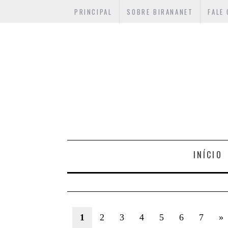
PRINCIPAL
SOBRE BIRANANET
FALE
INÍCIO
1
2
3
4
5
6
7
»