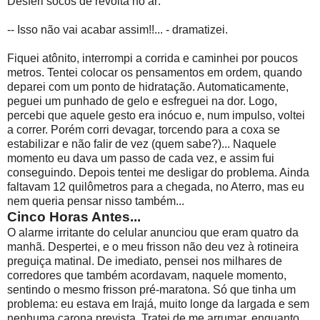
Desferi socos de revolta no ar:
-- Isso não vai acabar assim!!... - dramatizei.
Fiquei atônito, interrompi a corrida e caminhei por poucos
metros. Tentei colocar os pensamentos em ordem, quando
deparei com um ponto de hidratação. Automaticamente,
peguei um punhado de gelo e esfreguei na dor. Logo,
percebi que aquele gesto era inócuo e, num impulso, voltei
a correr. Porém corri devagar, torcendo para a coxa se
estabilizar e não falir de vez (quem sabe?)... Naquele
momento eu dava um passo de cada vez, e assim fui
conseguindo. Depois tentei me desligar do problema. Ainda
faltavam 12 quilômetros para a chegada, no Aterro, mas eu
nem queria pensar nisso também...
Cinco Horas Antes...
O alarme irritante do celular anunciou que eram quatro da
manhã. Despertei, e o meu frisson não deu vez à rotineira
preguiça matinal. De imediato, pensei nos milhares de
corredores que também acordavam, naquele momento,
sentindo o mesmo frisson pré-maratona. Só que tinha um
problema: eu estava em Irajá, muito longe da largada e sem
nenhuma carona prevista. Tratei de me arrumar, enquanto