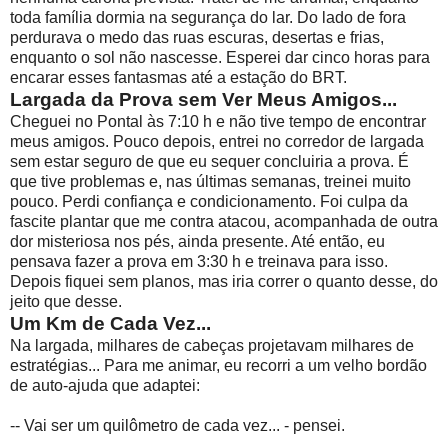
toda família dormia na segurança do lar. Do lado de fora
perdurava o medo das ruas escuras, desertas e frias,
enquanto o sol não nascesse. Esperei dar cinco horas para
encarar esses fantasmas até a estação do BRT.
Largada da Prova sem Ver Meus Amigos...
Cheguei no Pontal às 7:10 h e não tive tempo de encontrar
meus amigos. Pouco depois, entrei no corredor de largada
sem estar seguro de que eu sequer concluiria a prova. É
que tive problemas e, nas últimas semanas, treinei muito
pouco. Perdi confiança e condicionamento. Foi culpa da
fascite plantar que me contra atacou, acompanhada de outra
dor misteriosa nos pés, ainda presente. Até então, eu
pensava fazer a prova em 3:30 h e treinava para isso.
Depois fiquei sem planos, mas iria correr o quanto desse, do
jeito que desse.
Um Km de Cada Vez...
Na largada, milhares de cabeças projetavam milhares de
estratégias... Para me animar, eu recorri a um velho bordão
de auto-ajuda que adaptei:
-- Vai ser um quilômetro de cada vez... - pensei.