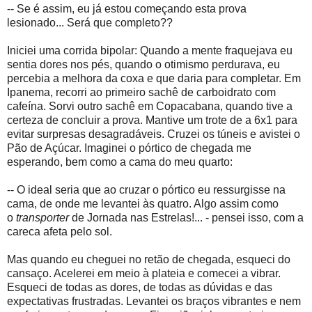
-- Se é assim, eu já estou começando esta prova
lesionado... Será que completo??
Iniciei uma corrida bipolar: Quando a mente fraquejava eu
sentia dores nos pés, quando o otimismo perdurava, eu
percebia a melhora da coxa e que daria para completar. Em
Ipanema, recorri ao primeiro sachê de carboidrato com
cafeína. Sorvi outro sachê em Copacabana, quando tive a
certeza de concluir a prova. Mantive um trote de a 6x1 para
evitar surpresas desagradáveis. Cruzei os túneis e avistei o
Pão de Açúcar. Imaginei o pórtico de chegada me
esperando, bem como a cama do meu quarto:
-- O ideal seria que ao cruzar o pórtico eu ressurgisse na
cama, de onde me levantei às quatro. Algo assim como
o
transporter
de Jornada nas Estrelas!... - pensei isso, com a
careca afeta pelo sol.
Mas quando eu cheguei no retão de chegada, esqueci do
cansaço. Acelerei em meio à plateia e comecei a vibrar.
Esqueci de todas as dores, de todas as dúvidas e das
expectativas frustradas. Levantei os braços vibrantes e nem