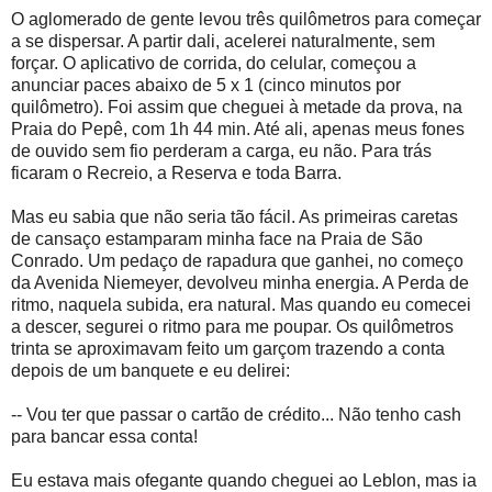
O aglomerado de gente levou três quilômetros para começar
a se dispersar. A partir dali, acelerei naturalmente, sem
forçar. O aplicativo de corrida, do celular, começou a
anunciar paces abaixo de 5 x 1 (cinco minutos por
quilômetro). Foi assim que cheguei à metade da prova, na
Praia do Pepê, com 1h 44 min. Até ali, apenas meus fones
de ouvido sem fio perderam a carga, eu não. Para trás
ficaram o Recreio, a Reserva e toda Barra.
Mas eu sabia que não seria tão fácil. As primeiras caretas
de cansaço estamparam minha face na Praia de São
Conrado. Um pedaço de rapadura que ganhei, no começo
da Avenida Niemeyer, devolveu minha energia. A Perda de
ritmo, naquela subida, era natural. Mas quando eu comecei
a descer, segurei o ritmo para me poupar. Os quilômetros
trinta se aproximavam feito um garçom trazendo a conta
depois de um banquete e eu delirei:
-- Vou ter que passar o cartão de crédito... Não tenho cash
para bancar essa conta!
Eu estava mais ofegante quando cheguei ao Leblon, mas ia