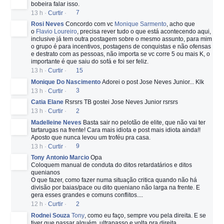
bobeira falar isso.
13 h
·
Curtir
·
7
Rosi Neves
Concordo com vc
Monique Sarmento
, acho que
o
Flavio Loureiro
, precisa rever tudo o que está acontecendo aqui,
inclusive já tem outra postagem sobre o mesmo assunto, para mim
o grupo é para incentivos, postagens de conquistas e não ofensas
e destrato com as pessoas, não importa se vc corre 5 ou mais K, o
importante é que saiu do sofá e foi ser feliz.
13 h
·
Curtir
·
15
Monique Do Nascimento
Adorei o post Jose Neves Junior... Klk
13 h
·
Curtir
·
3
Catia Elane
Rsrsrs TB gostei Jose Neves Junior rsrsrs
13 h
·
Curtir
·
2
Madelleine Neves
Basta sair no pelotão de elite, que não vai ter
tartarugas na frente! Cara mais idiota e post mais idiota ainda!!
Aposto que nunca levou um troféu pra casa.
13 h
·
Curtir
·
9
Tony Antonio Marcio
Opa
Coloquem manual de conduta do ditos retardatários e ditos
quenianos
O que fazer, como fazer numa situação critica quando não há
divisão por baias/pace ou dito queniano não larga na frente. E
gera esses grandes e comuns conflitos....
12 h
·
Curtir
·
2
Rodnei Souza
Tony
, como eu faço, sempre vou pela direita. E se
tiver que passar alguém, ultrapasso e volta pra direita.