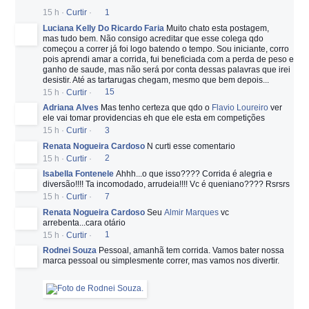
15 h
·
Curtir
·
1
Luciana Kelly Do Ricardo Faria
Muito chato esta postagem,
mas tudo bem. Não consigo acreditar que esse colega qdo
começou a correr já foi logo batendo o tempo. Sou iniciante, corro
pois aprendi amar a corrida, fui beneficiada com a perda de peso e
ganho de saude, mas não será por conta dessas palavras que irei
desistir. Até as tartarugas chegam, mesmo que bem depois...
15 h
·
Curtir
·
15
Adriana Alves
Mas tenho certeza que qdo o
Flavio Loureiro
ver
ele vai tomar providencias eh que ele esta em competições
15 h
·
Curtir
·
3
Renata Nogueira Cardoso
N curti esse comentario
15 h
·
Curtir
·
2
Isabella Fontenele
Ahhh...o que isso???? Corrida é alegria e
diversão!!!! Ta incomodado, arrudeia!!!! Vc é queniano???? Rsrsrs
15 h
·
Curtir
·
7
Renata Nogueira Cardoso
Seu
Almir Marques
vc
arrebenta...cara otário
15 h
·
Curtir
·
1
Rodnei Souza
Pessoal, amanhã tem corrida. Vamos bater nossa
marca pessoal ou simplesmente correr, mas vamos nos divertir.