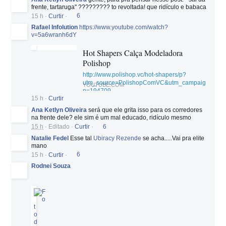
frente, tartaruga" ????????? to revoltada! que ridículo e babaca
15 h
·
Curtir
·
6
Rafael Infolution
https://www.youtube.com/watch?
v=5a6wranh6dY
Hot Shapers Calça Modeladora
Polishop
http://www.polishop.vc/hot-shapers/p?
utm_source=PolishopComVC&utm_campaig
YOUTUBE.COM
n=194709
15 h
·
Curtir
Ana Ketlyn Oliveira
será que ele grita isso para os corredores
na frente dele? ele sim é um mal educado, ridículo mesmo
15 h
·
Editado
·
Curtir
·
6
Natalie Fedel
Esse tal
Ubiracy Rezende
se acha.....Vai pra elite
mano
15 h
·
Curtir
·
6
Rodnei Souza