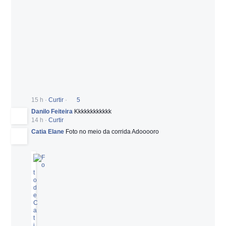
15 h
·
Curtir
·
5
Danilo Feiteira
Kkkkkkkkkkkk
14 h
·
Curtir
Catia Elane
Foto no meio da corrida Adooooro