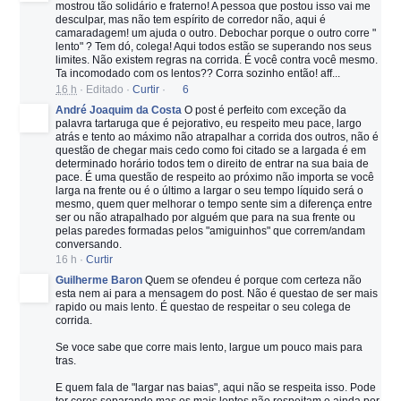
mostrou tão solidário e fraterno! A pessoa que postou isso vai me
desculpar, mas não tem espírito de corredor não, aqui é
camaradagem! um ajuda o outro. Debochar porque o outro corre "
lento" ? Tem dó, colega! Aqui todos estão se superando nos seus
limites. Não existem regras na corrida. É você contra você mesmo.
Ta incomodado com os lentos?? Corra sozinho então! aff...
16 h
·
Editado
·
Curtir
·
6
André Joaquim da Costa
O post é perfeito com exceção da
palavra tartaruga que é pejorativo, eu respeito meu pace, largo
atrás e tento ao máximo não atrapalhar a corrida dos outros, não é
questão de chegar mais cedo como foi citado se a largada é em
determinado horário todos tem o direito de entrar na sua baia de
pace. É uma questão de respeito ao próximo não importa se você
larga na frente ou é o último a largar o seu tempo líquido será o
mesmo, quem quer melhorar o tempo sente sim a diferença entre
ser ou não atrapalhado por alguém que para na sua frente ou
pelas paredes formadas pelos "amiguinhos" que correm/andam
conversando.
16 h
·
Curtir
Guilherme Baron
Quem se ofendeu é porque com certeza não
esta nem ai para a mensagem do post. Não é questao de ser mais
rapido ou mais lento. É questao de respeitar o seu colega de
corrida.
Se voce sabe que corre mais lento, largue um pouco mais para
tras.
E quem fala de "largar nas baias", aqui não se respeita isso. Pode
ter cores separando mas os mais lentos não respeitam e ainda por