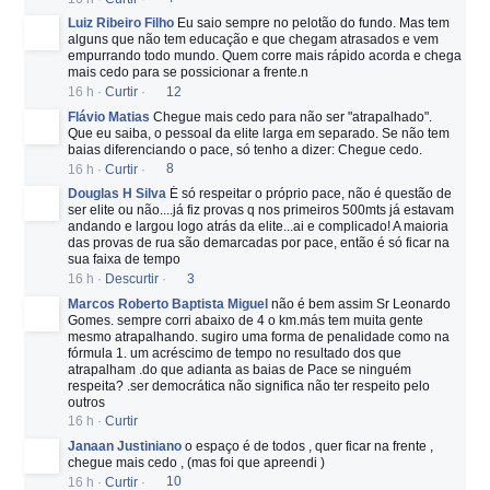
Luiz Ribeiro Filho
Eu saio sempre no pelotão do fundo. Mas tem
alguns que não tem educação e que chegam atrasados e vem
empurrando todo mundo. Quem corre mais rápido acorda e chega
mais cedo para se possicionar a frente.n
16 h
·
Curtir
·
12
Flávio Matias
Chegue mais cedo para não ser "atrapalhado".
Que eu saiba, o pessoal da elite larga em separado. Se não tem
baias diferenciando o pace, só tenho a dizer: Chegue cedo.
16 h
·
Curtir
·
8
Douglas H Silva
É só respeitar o próprio pace, não é questão de
ser elite ou não....já fiz provas q nos primeiros 500mts já estavam
andando e largou logo atrás da elite...ai e complicado! A maioria
das provas de rua são demarcadas por pace, então é só ficar na
sua faixa de tempo
16 h
·
Descurtir
·
3
Marcos Roberto Baptista Miguel
não é bem assim Sr Leonardo
Gomes. sempre corri abaixo de 4 o km.más tem muita gente
mesmo atrapalhando. sugiro uma forma de penalidade como na
fórmula 1. um acréscimo de tempo no resultado dos que
atrapalham .do que adianta as baias de Pace se ninguém
respeita? .ser democrática não significa não ter respeito pelo
outros
16 h
·
Curtir
Janaan Justiniano
o espaço é de todos , quer ficar na frente ,
chegue mais cedo , (mas foi que apreendi )
16 h
·
Curtir
·
10