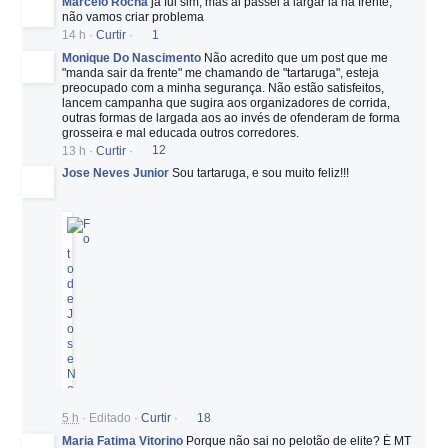
Marcelo Rocha
já fui sim, mas ai passei a largar lá na frente,
não vamos criar problema
14 h
·
Curtir
·
1
Monique Do Nascimento
Não acredito que um post que me
"manda sair da frente" me chamando de "tartaruga", esteja
preocupado com a minha segurança. Não estão satisfeitos,
lancem campanha que sugira aos organizadores de corrida,
outras formas de largada aos ao invés de ofenderam de forma
grosseira e mal educada outros corredores.
13 h
·
Curtir
·
12
Jose Neves Junior
Sou tartaruga, e sou muito feliz!!!
5 h
·
Editado
·
Curtir
·
18
Maria Fatima Vitorino
Porque não sai no pelotão de elite? É MT