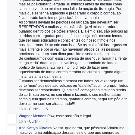
mas se posicionar p largada 30 minutos antes da mesma como
canso de ver é no mínimo uma falta de noção de fisiologia. Por
mais que se tenha aquecido e preparado o corpo p corrida, ao
ficar parado tanto tempo já estará frio novamente.
As corridas deviam ter pelotões de largada que deveriam ser
RESPEITADOS e muitas vezes não são, já vi mtos corredores
pulando dentro dos pelotões errados. E além disso, são poucas as
corridas com largadas por pelotões, ou seja, nós mesmo temos
que ser mais educados e conscientes do nosso ritmo e nos
posicionarmos de acordo com isso. Se os mais rápidos largassem
mais a frente e por aí vai, não haveriam atropelos, as pessoas
próximas estariam num ritmo parecido e seria melhor p tds.
Se continuarmos com essa conversa de que "quer largar na frente
chega cedo" daqui a pouco vai ter gente dormindo do lado do
pórtico de largada. Eu me sinto no direito de fazer meu
aquecimento de forma correta e entrar no curral p largada alguns
instantes antes da mesma.
E vamos ser democráticos e pensar em todos. As vezes vejo um
certo "nojo" aos que são velozes ou "da elite" aqui no grupo. Todos
devemos ser respeitados. Quem está começando tem todo direito
de curtir sua prova, no seu ritmo e fazendo o seu melhor assim
como quem quer bater tempo, ganhar a corrida, pegar um pódio tb
deve correr sem ser atrapalhado!!!
16 h
·
Curtir
·
5
Wagner Mendes
Pow, esse post não é legal
16 h
·
Curtir
·
7
Ana Ketlyn Oliveira
Nossa, que horror, que péssimo! Admira-me
muito ver uma publicação dessas neste grupo que sempre se