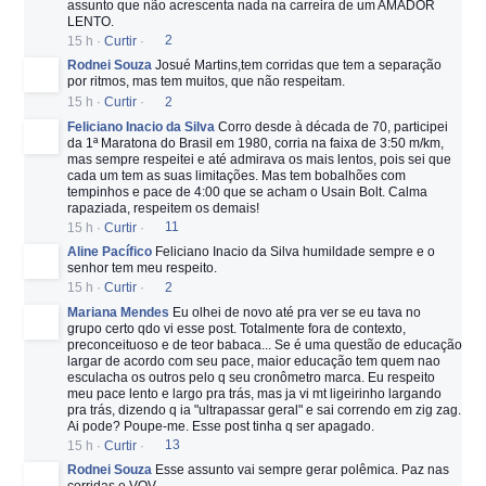
assunto que não acrescenta nada na carreira de um AMADOR
LENTO.
15 h
·
Curtir
·
2
Rodnei Souza
Josué Martins,tem corridas que tem a separação
por ritmos, mas tem muitos, que não respeitam.
15 h
·
Curtir
·
2
Feliciano Inacio da Silva
Corro desde à década de 70, participei
da 1ª Maratona do Brasil em 1980, corria na faixa de 3:50 m/km,
mas sempre respeitei e até admirava os mais lentos, pois sei que
cada um tem as suas limitações. Mas tem bobalhões com
tempinhos e pace de 4:00 que se acham o Usain Bolt. Calma
rapaziada, respeitem os demais!
15 h
·
Curtir
·
11
Aline Pacífico
Feliciano Inacio da Silva humildade sempre e o
senhor tem meu respeito.
15 h
·
Curtir
·
2
Mariana Mendes
Eu olhei de novo até pra ver se eu tava no
grupo certo qdo vi esse post. Totalmente fora de contexto,
preconceituoso e de teor babaca... Se é uma questão de educação
largar de acordo com seu pace, maior educação tem quem nao
esculacha os outros pelo q seu cronômetro marca. Eu respeito
meu pace lento e largo pra trás, mas ja vi mt ligeirinho largando
pra trás, dizendo q ia "ultrapassar geral" e sai correndo em zig zag.
Ai pode? Poupe-me. Esse post tinha q ser apagado.
15 h
·
Curtir
·
13
Rodnei Souza
Esse assunto vai sempre gerar polêmica. Paz nas