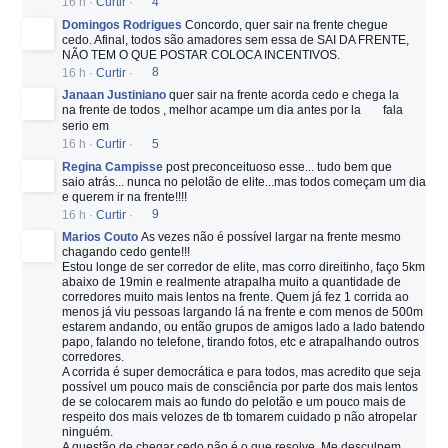
16 h
·
Curtir
·
4
Domingos Rodrigues
Concordo, quer sair na frente chegue
cedo. Afinal, todos são amadores sem essa de SAI DA FRENTE,
NÃO TEM O QUE POSTAR COLOCA INCENTIVOS.
16 h
·
Curtir
·
8
Janaan Justiniano
quer sair na frente acorda cedo e chega la
na frente de todos , melhor acampe um dia antes por la
fala
serio em
16 h
·
Curtir
·
5
Regina Campisse
post preconceituoso esse... tudo bem que
saio atrás... nunca no pelotão de elite...mas todos começam um dia
e querem ir na frente!!!!
16 h
·
Curtir
·
9
Marios Couto
As vezes não é possível largar na frente mesmo
chagando cedo gente!!!
Estou longe de ser corredor de elite, mas corro direitinho, faço 5km
abaixo de 19min e realmente atrapalha muito a quantidade de
corredores muito mais lentos na frente. Quem já fez 1 corrida ao
menos já viu pessoas largando lá na frente e com menos de 500m
estarem andando, ou então grupos de amigos lado a lado batendo
papo, falando no telefone, tirando fotos, etc e atrapalhando outros
corredores.
A corrida é super democrática e para todos, mas acredito que seja
possível um pouco mais de consciência por parte dos mais lentos
de se colocarem mais ao fundo do pelotão e um pouco mais de
respeito dos mais velozes de tb tomarem cuidado p não atropelar
ninguém.
A questão de chegar cedo não é o que resolve. Me desculpem,