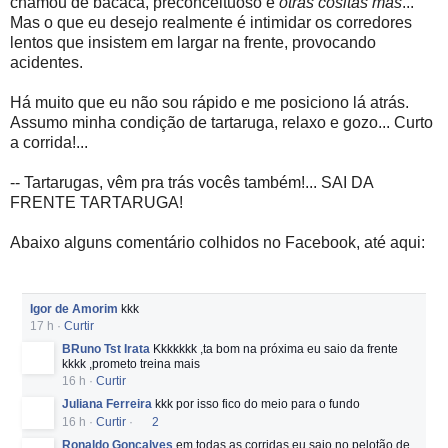
chamou de bacaca, preconceituoso e
otras cositas más
...
Mas o que eu desejo realmente é intimidar os corredores
lentos que insistem em largar na frente, provocando
acidentes.
Há muito que eu não sou rápido e me posiciono lá atrás.
Assumo minha condição de tartaruga, relaxo e gozo... Curto
a corrida!...
-- Tartarugas, vêm pra trás vocês também!... SAI DA
FRENTE TARTARUGA!
Abaixo alguns comentário colhidos no Facebook, até aqui:
Igor de Amorim
kkk
17 h
·
Curtir
BRuno Tst Irata
Kkkkkkk ,ta bom na próxima eu saio da frente
kkkk ,prometo treina mais
16 h
·
Curtir
Juliana Ferreira
kkk por isso fico do meio para o fundo
16 h
·
Curtir
·
2
Ronaldo Gonçalves
em todas as corridas eu saio no pelotão de