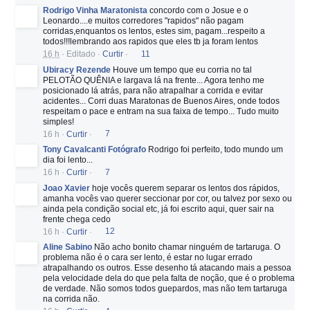
Rodrigo Vinha Maratonista
concordo com o Josue e o
Leonardo....e muitos corredores "rapidos" não pagam
corridas,enquantos os lentos, estes sim, pagam...respeito a
todos!!!lembrando aos rapidos que eles tb ja foram lentos
16 h
·
Editado
·
Curtir
·
11
Ubiracy Rezende
Houve um tempo que eu corria no tal
PELOTÃO QUÊNIA e largava lá na frente... Agora tenho me
posicionado lá atrás, para não atrapalhar a corrida e evitar
acidentes... Corri duas Maratonas de Buenos Aires, onde todos
respeitam o pace e entram na sua faixa de tempo... Tudo muito
simples!
16 h
·
Curtir
·
7
Tony Cavalcanti Fotógrafo
Rodrigo foi perfeito, todo mundo um
dia foi lento...
16 h
·
Curtir
·
7
Joao Xavier
hoje vocês querem separar os lentos dos rápidos,
amanha vocês vao querer seccionar por cor, ou talvez por sexo ou
ainda pela condição social etc, já foi escrito aqui, quer sair na
frente chega cedo
16 h
·
Curtir
·
12
Aline Sabino
Não acho bonito chamar ninguém de tartaruga. O
problema não é o cara ser lento, é estar no lugar errado
atrapalhando os outros. Esse desenho tá atacando mais a pessoa
pela velocidade dela do que pela falta de noção, que é o problema
de verdade. Não somos todos guepardos, mas não tem tartaruga
na corrida não.