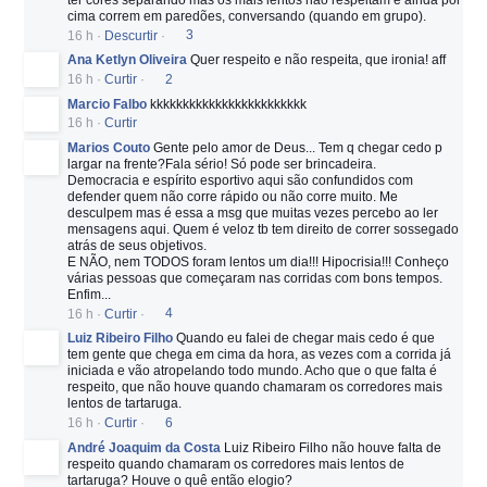
cima correm em paredões, conversando (quando em grupo).
16 h
·
Descurtir
·
3
Ana Ketlyn Oliveira
Quer respeito e não respeita, que ironia! aff
16 h
·
Curtir
·
2
Marcio Falbo
kkkkkkkkkkkkkkkkkkkkkkkk
16 h
·
Curtir
Marios Couto
Gente pelo amor de Deus... Tem q chegar cedo p
largar na frente?Fala sério! Só pode ser brincadeira.
Democracia e espírito esportivo aqui são confundidos com
defender quem não corre rápido ou não corre muito. Me
desculpem mas é essa a msg que muitas vezes percebo ao ler
mensagens aqui. Quem é veloz tb tem direito de correr sossegado
atrás de seus objetivos.
E NÃO, nem TODOS foram lentos um dia!!! Hipocrisia!!! Conheço
várias pessoas que começaram nas corridas com bons tempos.
Enfim...
16 h
·
Curtir
·
4
Luiz Ribeiro Filho
Quando eu falei de chegar mais cedo é que
tem gente que chega em cima da hora, as vezes com a corrida já
iniciada e vão atropelando todo mundo. Acho que o que falta é
respeito, que não houve quando chamaram os corredores mais
lentos de tartaruga.
16 h
·
Curtir
·
6
André Joaquim da Costa
Luiz Ribeiro Filho não houve falta de
respeito quando chamaram os corredores mais lentos de
tartaruga? Houve o quê então elogio?