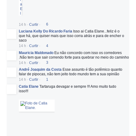
14 h
·
Curtir
·
6
Luciana Kelly Do Ricardo Faria
Isso ai Catia Elane...feliz é o
que há, que quiser mais que isso corra atrás e para de encher o
saco
14 h
·
Curtir
·
4
Mauricia Maldonado
Eu não concordo com isso os corredores
.Não tem que sair correndo forte para quebrar no meio do caminho
14 h
·
Curtir
·
3
André Joaquim da Costa
Esse assunto é tão polêmico quanto
falar de pipocas, não tem jeito todo mundo tem a sua opinião
14 h
·
Curtir
·
1
Catia Elane
Tartaruga devagar e sempre !!! Amo muito tudo
isso!!!