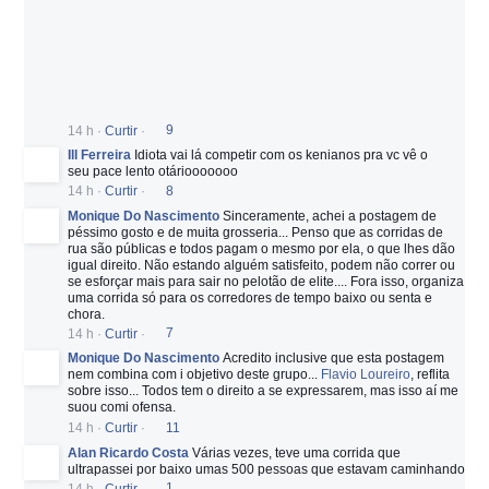
14 h
·
Curtir
·
9
Ill Ferreira
Idiota vai lá competir com os kenianos pra vc vê o
seu pace lento otáriooooooo
14 h
·
Curtir
·
8
Monique Do Nascimento
Sinceramente, achei a postagem de
péssimo gosto e de muita grosseria... Penso que as corridas de
rua são públicas e todos pagam o mesmo por ela, o que lhes dão
igual direito. Não estando alguém satisfeito, podem não correr ou
se esforçar mais para sair no pelotão de elite.... Fora isso, organiza
uma corrida só para os corredores de tempo baixo ou senta e
chora.
14 h
·
Curtir
·
7
Monique Do Nascimento
Acredito inclusive que esta postagem
nem combina com i objetivo deste grupo...
Flavio Loureiro
, reflita
sobre isso... Todos tem o direito a se expressarem, mas isso aí me
suou comi ofensa.
14 h
·
Curtir
·
11
Alan Ricardo Costa
Várias vezes, teve uma corrida que
ultrapassei por baixo umas 500 pessoas que estavam caminhando
14 h
·
Curtir
·
1