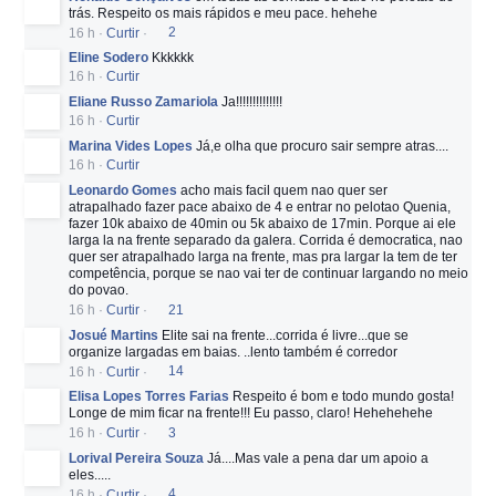
trás. Respeito os mais rápidos e meu pace. hehehe
16 h
·
Curtir
·
2
Eline Sodero
Kkkkkk
16 h
·
Curtir
Eliane Russo Zamariola
Ja!!!!!!!!!!!!!!
16 h
·
Curtir
Marina Vides Lopes
Já,e olha que procuro sair sempre atras....
16 h
·
Curtir
Leonardo Gomes
acho mais facil quem nao quer ser
atrapalhado fazer pace abaixo de 4 e entrar no pelotao Quenia,
fazer 10k abaixo de 40min ou 5k abaixo de 17min. Porque ai ele
larga la na frente separado da galera. Corrida é democratica, nao
quer ser atrapalhado larga na frente, mas pra largar la tem de ter
competência, porque se nao vai ter de continuar largando no meio
do povao.
16 h
·
Curtir
·
21
Josué Martins
Elite sai na frente...corrida é livre...que se
organize largadas em baias. ..lento também é corredor
16 h
·
Curtir
·
14
Elisa Lopes Torres Farias
Respeito é bom e todo mundo gosta!
Longe de mim ficar na frente!!! Eu passo, claro! Hehehehehe
16 h
·
Curtir
·
3
Lorival Pereira Souza
Já....Mas vale a pena dar um apoio a
eles.....
16 h
·
Curtir
·
4