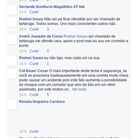
Gerlande Bonifacio Magalhães
EF kkk
14 h
·
Curtir
Rodnei Souza
Não sei pq ficar ofendido por ser chamado de
tartaruga. Todos somos. Uns mais conscientes outros não.
14 h
·
Curtir
·
3
André Joaquim da Costa
Rodnei Souza
ser chamado de
tartaruga me ofende cara, apoio o post mas eu sou um corredor e
ponto
14 h
·
Curtir
·
2
Rodnei Souza
eu não ligo, mas cada um na sua.
14 h
·
Curtir
·
1
Cid Bauer Cesar
O mais importante deste tema é segurança, se
você se posiciona inadequadamente em uma corrida muito cheia
pode causar um acidente pois este fato aumenta a possibilidade
de choque com um corredor que vem de trás em um ritmo
acelerado, por este motivo os
...
Ver mais
14 h
·
Curtir
·
5
Renata Nogueira Cardoso
14 h
·
Curtir