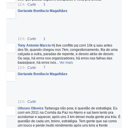
12 h
·
Curtir
·
1
Gerlande Bonifacio Magalhães
12 h
·
Curtir
·
1
Tony Antonio Marcio
Hj tive conflito pq corri 10k q saiu antes
dos 5k, quando chegou nos 7km, congestionamento, fila de uma
calçada a outra, paradas de repente, e desvio atrás de desvio.
Ou seja, há erros nos organizadores, há erros nas falhas das
baias/pace, há erros nos
...
Ver mais
12 h
·
Curtir
·
7
Gerlande Bonifacio Magalhães
12 h
·
Curtir
Ulisses Oliveira
Tartaruga não pow, é questão de estratégia. Eu
corri em 2011 na Corrida da Paz no Aterro e saí bem lento pra
acostumar e aquecer, após uns 3 km deixei muita gente pra trás. É
questão de cada um, treino, estratégia. Tem gente que sai como
um louco e perde muito rendimento após uns kms a frente