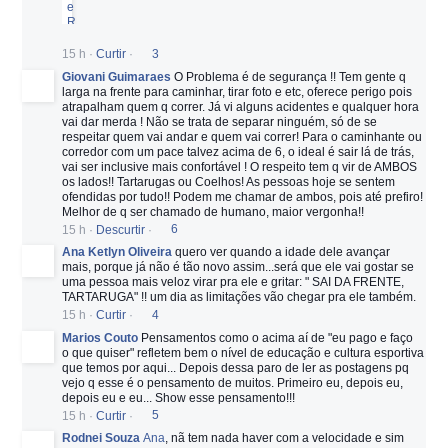
15 h
·
Curtir
·
3
Giovani Guimaraes
O Problema é de segurança !! Tem gente q
larga na frente para caminhar, tirar foto e etc, oferece perigo pois
atrapalham quem q correr. Já vi alguns acidentes e qualquer hora
vai dar merda ! Não se trata de separar ninguém, só de se
respeitar quem vai andar e quem vai correr! Para o caminhante ou
corredor com um pace talvez acima de 6, o ideal é sair lá de trás,
vai ser inclusive mais confortável ! O respeito tem q vir de AMBOS
os lados!! Tartarugas ou Coelhos! As pessoas hoje se sentem
ofendidas por tudo!! Podem me chamar de ambos, pois até prefiro!
Melhor de q ser chamado de humano, maior vergonha!!
15 h
·
Descurtir
·
6
Ana Ketlyn Oliveira
quero ver quando a idade dele avançar
mais, porque já não é tão novo assim...será que ele vai gostar se
uma pessoa mais veloz virar pra ele e gritar: " SAI DA FRENTE,
TARTARUGA" !! um dia as limitações vão chegar pra ele também.
15 h
·
Curtir
·
4
Marios Couto
Pensamentos como o acima aí de "eu pago e faço
o que quiser" refletem bem o nível de educação e cultura esportiva
que temos por aqui... Depois dessa paro de ler as postagens pq
vejo q esse é o pensamento de muitos. Primeiro eu, depois eu,
depois eu e eu... Show esse pensamento!!!
15 h
·
Curtir
·
5
Rodnei Souza
Ana
, nã tem nada haver com a velocidade e sim