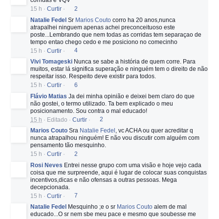
corridas e VQV
15 h
·
Curtir
·
2
Natalie Fedel
Sr
Marios Couto
corro ha 20 anos,nunca
atrapalhei ninguem apenas achei preconceituoso este
poste...Lembrando que nem todas as corridas tem separaçao de
tempo entao chego cedo e me posiciono no comecinho
15 h
·
Curtir
·
4
Vivi Tomageski
Nunca se sabe a história de quem corre. Para
muitos, estar lá significa superação e ninguém tem o direito de não
respeitar isso. Respeito deve existir para todos.
15 h
·
Curtir
·
6
Flávio Matias
Ja dei minha opinião e deixei bem claro do que
não gostei, o termo utilizado. Ta bem explicado o meu
posicionamento. Sou contra o mal educado!
15 h
·
Editado
·
Curtir
·
2
Marios Couto
Sra
Natalie Fedel
, vc ACHA ou quer acreditar q
nunca atrapalhou ninguém! E não vou discutir com alguém com
pensamento tão mesquinho.
15 h
·
Curtir
·
2
Rosi Neves
Entrei nesse grupo com uma visão e hoje vejo cada
coisa que me surpreende, aqui é lugar de colocar suas conquistas
incentivos,dicas e não ofensas a outras pessoas. Mega
decepcionada.
15 h
·
Curtir
·
7
Natalie Fedel
Mesquinho ;e o sr
Marios Couto
alem de mal
educado...O sr nem sbe meu pace e mesmo que soubesse me