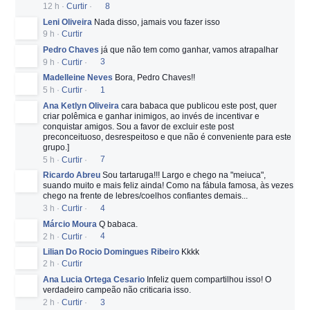
12 h
·
Curtir
·
8
Leni Oliveira
Nada disso, jamais vou fazer isso
9 h
·
Curtir
Pedro Chaves
já que não tem como ganhar, vamos atrapalhar
9 h
·
Curtir
·
3
Madelleine Neves
Bora, Pedro Chaves!!
5 h
·
Curtir
·
1
Ana Ketlyn Oliveira
cara babaca que publicou este post, quer
criar polêmica e ganhar inimigos, ao invés de incentivar e
conquistar amigos. Sou a favor de excluir este post
preconceituoso, desrespeitoso e que não é conveniente para este
grupo.]
5 h
·
Curtir
·
7
Ricardo Abreu
Sou tartaruga!!! Largo e chego na "meiuca",
suando muito e mais feliz ainda! Como na fábula famosa, às vezes
chego na frente de lebres/coelhos confiantes demais...
3 h
·
Curtir
·
4
Márcio Moura
Q babaca.
2 h
·
Curtir
·
4
Lilian Do Rocio Domingues Ribeiro
Kkkk
2 h
·
Curtir
Ana Lucia Ortega Cesario
Infeliz quem compartilhou isso! O
verdadeiro campeão não criticaria isso.
2 h
·
Curtir
·
3