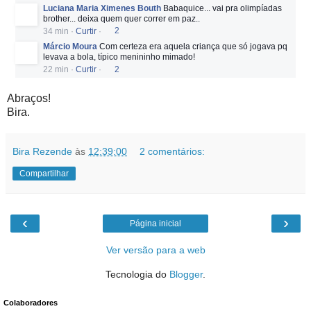
Luciana Maria Ximenes Bouth
Babaquice... vai pra olimpíadas
brother... deixa quem quer correr em paz..
34 min
·
Curtir
·
2
Márcio Moura
Com certeza era aquela criança que só jogava pq
levava a bola, típico menininho mimado!
22 min
·
Curtir
·
2
Abraços!
Bira.
Bira Rezende
às
12:39:00
2 comentários:
Compartilhar
‹
›
Página inicial
Ver versão para a web
Tecnologia do
Blogger
.
Colaboradores