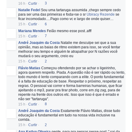
16 h
·
Curtir
·
3
Natalie Fedel
Sou uma tartaruga assumida ,chego sempre cedo
para ser uma das primeiras e foda=se o sr
Ubiracy Rezende
se
ficar incomodado.....Pago como vc e largo de onde quiser....
15 h
·
Curtir
·
6
Mariana Mendes
Feião mesmo esse post..afff
15 h
·
Curtir
·
7
André Joaquim da Costa
Natalie me desculpe sei que a sua
opinião, mas as baias de ritmo existem para isso, se você tentar
melhorar seu tempo e alguém te atrapalhar por N razões você
mudará o seu argumento, creio eu
15 h
·
Curtir
·
2
Flávio Matias
Começou ofendendo por se achar o ligeirinho,
agora querem respeito. Piada. A questão não é ser rápido ou lento,
todo mundo é lento comparando com a elite. O ponto fundamental
é a falta de educação de base. Respeitar o próximo, respeitar as
regras. O pessoal vai correr e forma barreiras humanas, que ficar
ajeitando o mp3, parar pra tirar photo, corre em zig zag, para de
repente na frente dos outros etc. Isso que isso é que é errado e
não ser "tartaruga".
15 h
·
Curtir
·
8
André Joaquim da Costa
Exatamente Flávio Matias, disse tudo
educação é fundamental em tudo na nossa vida inclusive na
corrida.
15 h
·
Curtir
·
2
Ana Ketlyn Oliveira
gente, para pra pensar nesse post: " sai da