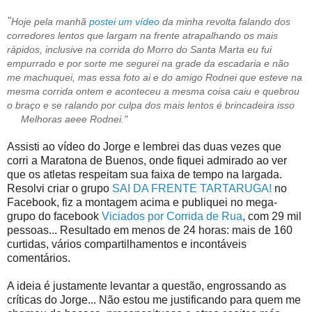
"
Hoje pela manhã
postei um vídeo
da minha revolta falando dos
corredores lentos que largam na frente atrapalhando os mais
rápidos, inclusive na corrida do Morro do Santa Marta eu fui
empurrado e por sorte me segurei na grade da escadaria e não
me machuquei, mas essa foto ai e do amigo Rodnei que esteve na
mesma corrida ontem e aconteceu a mesma coisa caiu e quebrou
o braço e se ralando por culpa dos mais lentos é brincadeira isso
Melhoras aeee Rodnei."
Assisti ao vídeo do Jorge e lembrei das duas vezes que
corri a Maratona de Buenos, onde fiquei admirado ao ver
que os atletas respeitam sua faixa de tempo na largada.
Resolvi criar o grupo
SAI DA FRENTE TARTARUGA!
no
Facebook, fiz a montagem acima e publiquei no mega-
grupo do facebook
Viciados por Corrida de Rua
, com 29 mil
pessoas... Resultado em menos de 24 horas: mais de 160
curtidas, vários compartilhamentos e incontáveis
comentários.
A ideia é justamente levantar a questão, engrossando as
críticas do Jorge... Não estou me justificando para quem me