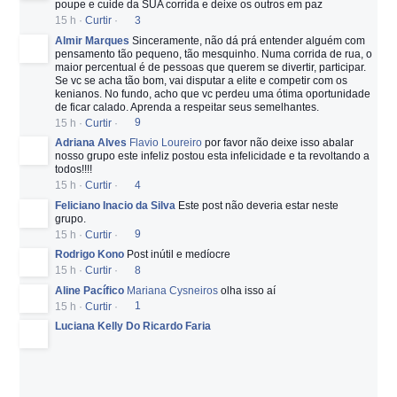
poupe e cuide da SUA corrida e deixe os outros em paz
15 h
·
Curtir
·
3
Almir Marques
Sinceramente, não dá prá entender alguém com
pensamento tão pequeno, tão mesquinho. Numa corrida de rua, o
maior percentual é de pessoas que querem se divertir, participar.
Se vc se acha tão bom, vai disputar a elite e competir com os
kenianos. No fundo, acho que vc perdeu uma ótima oportunidade
de ficar calado. Aprenda a respeitar seus semelhantes.
15 h
·
Curtir
·
9
Adriana Alves
Flavio Loureiro
por favor não deixe isso abalar
nosso grupo este infeliz postou esta infelicidade e ta revoltando a
todos!!!!
15 h
·
Curtir
·
4
Feliciano Inacio da Silva
Este post não deveria estar neste
grupo.
15 h
·
Curtir
·
9
Rodrigo Kono
Post inútil e medíocre
15 h
·
Curtir
·
8
Aline Pacífico
Mariana Cysneiros
olha isso aí
15 h
·
Curtir
·
1
Luciana Kelly Do Ricardo Faria