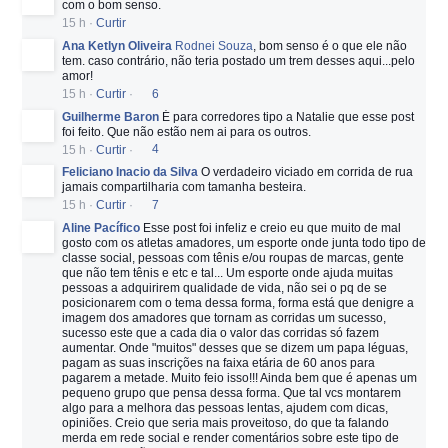
com o bom senso.
15 h
·
Curtir
Ana Ketlyn Oliveira
Rodnei Souza
, bom senso é o que ele não
tem. caso contrário, não teria postado um trem desses aqui...pelo
amor!
15 h
·
Curtir
·
6
Guilherme Baron
É para corredores tipo a Natalie que esse post
foi feito. Que não estão nem ai para os outros.
15 h
·
Curtir
·
4
Feliciano Inacio da Silva
O verdadeiro viciado em corrida de rua
jamais compartilharia com tamanha besteira.
15 h
·
Curtir
·
7
Aline Pacífico
Esse post foi infeliz e creio eu que muito de mal
gosto com os atletas amadores, um esporte onde junta todo tipo de
classe social, pessoas com tênis e/ou roupas de marcas, gente
que não tem tênis e etc e tal... Um esporte onde ajuda muitas
pessoas a adquirirem qualidade de vida, não sei o pq de se
posicionarem com o tema dessa forma, forma está que denigre a
imagem dos amadores que tornam as corridas um sucesso,
sucesso este que a cada dia o valor das corridas só fazem
aumentar. Onde "muitos" desses que se dizem um papa léguas,
pagam as suas inscrições na faixa etária de 60 anos para
pagarem a metade. Muito feio isso!!! Ainda bem que é apenas um
pequeno grupo que pensa dessa forma. Que tal vcs montarem
algo para a melhora das pessoas lentas, ajudem com dicas,
opiniões. Creio que seria mais proveitoso, do que ta falando
merda em rede social e render comentários sobre este tipo de