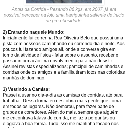
Antes da Corrida - Pesando 86 kgs, em 2007, já era
possível perceber na foto uma barriguinha saliente de início
de pré-obesidade.
2) Entrando naquele Mundo:
Inicialmente fui correr na Rua Oliveira Belo que possui uma
pista com pessoas caminhando ou correndo dia e noite. Aos
poucos fui fazendo amigos ali, onde a conversa gira em
torno da atividade física - falar sobre o assunto, receber e
passar informação cria envolvimento para não desistir.
Assinei revistas especializadas; participei de caminhadas e
corridas onde os amigos e a família tiram fotos nas coloridas
manhãs de domingo.
3) Vestindo a Camisa:
Passei a usar no dia-a-dia as camisas de corridas, até para
trabalhar. Dessa forma eu descobria mais gente que corria
em todos os lugares. Não demorou, para fazer parte de
grupos de corredores. Além do mais, sempre que alguém
me encontrava falava de corrida, me fazia perguntas ou
elogiava a boa-forma. Tudo isso me mantinha focado nos