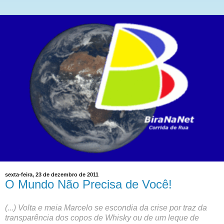
sexta-feira, 23 de dezembro de 2011
O Mundo Não Precisa de Você!
(...) Volta e meia Marcelo se escondia da crise por traz da
transparência dos copos de Whisky ou de um leque de