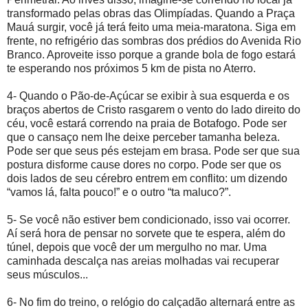
transformado pelas obras das Olimpíadas. Quando a Praça
Mauá surgir, você já terá feito uma meia-maratona. Siga em
frente, no refrigério das sombras dos prédios do Avenida Rio
Branco. Aproveite isso porque a grande bola de fogo estará
te esperando nos próximos 5 km de pista no Aterro.
4- Quando o Pão-de-Açúcar se exibir à sua esquerda e os
braços abertos de Cristo rasgarem o vento do lado direito do
céu, você estará correndo na praia de Botafogo. Pode ser
que o cansaço nem lhe deixe perceber tamanha beleza.
Pode ser que seus pés estejam em brasa. Pode ser que sua
postura disforme cause dores no corpo. Pode ser que os
dois lados de seu cérebro entrem em conflito: um dizendo
“vamos lá, falta pouco!” e o outro “ta maluco?”.
5- Se você não estiver bem condicionado, isso vai ocorrer.
Aí será hora de pensar no sorvete que te espera, além do
túnel, depois que você der um mergulho no mar. Uma
caminhada descalça nas areias molhadas vai recuperar
seus músculos...
6- No fim do treino, o relógio do calçadão alternará entre as