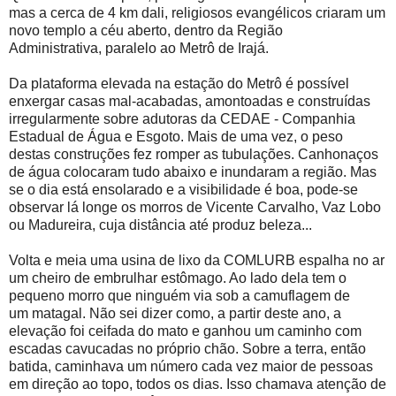
mas a cerca de 4 km dali, religiosos evangélicos criaram um
novo templo a céu aberto, dentro da Região
Administrativa, paralelo ao Metrô de Irajá.
Da plataforma elevada na estação do Metrô é possível
enxergar casas mal-acabadas, amontoadas e construídas
irregularmente sobre adutoras da CEDAE - Companhia
Estadual de Água e Esgoto. Mais de uma vez, o peso
destas construções fez romper as tubulações. Canhonaços
de água colocaram tudo abaixo e inundaram a região. Mas
se o dia está ensolarado e a visibilidade é boa, pode-se
observar lá longe os morros de Vicente Carvalho, Vaz Lobo
ou Madureira, cuja distância até produz beleza...
Volta e meia uma usina de lixo da COMLURB espalha no ar
um cheiro de embrulhar estômago. Ao lado dela tem o
pequeno morro que ninguém via sob a camuflagem de
um matagal. Não sei dizer como, a partir deste ano, a
elevação foi ceifada do mato e ganhou um caminho com
escadas cavucadas no próprio chão. Sobre a terra, então
batida, caminhava um número cada vez maior de pessoas
em direção ao topo, todos os dias. Isso chamava atenção de