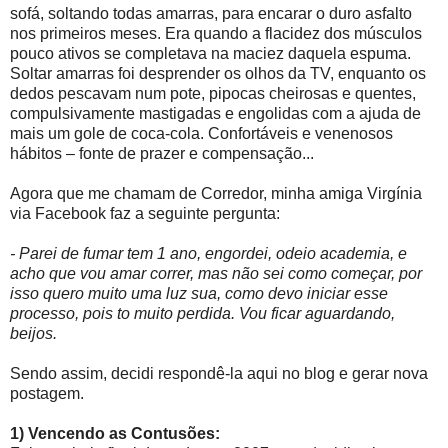
sofá, soltando todas amarras, para encarar o duro asfalto
nos primeiros meses. Era quando a flacidez dos músculos
pouco ativos se completava na maciez daquela espuma.
Soltar amarras foi desprender os olhos da TV, enquanto os
dedos pescavam num pote, pipocas cheirosas e quentes,
compulsivamente mastigadas e engolidas com a ajuda de
mais um gole de coca-cola. Confortáveis e venenosos
hábitos – fonte de prazer e compensação...
Agora que me chamam de Corredor, minha amiga Virgínia
via Facebook faz a seguinte pergunta:
- Parei de fumar tem 1 ano, engordei, odeio academia, e
acho que vou amar correr, mas não sei como começar, por
isso quero muito uma luz sua, como devo iniciar esse
processo, pois to muito perdida. Vou ficar aguardando,
beijos.
Sendo assim, decidi respondê-la aqui no blog e gerar nova
postagem.
1) Vencendo as Contusões: