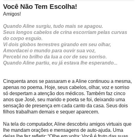
Você Não Tem Escolha!
Amigos!
Quando Aline surgiu, tudo mais se apagou.
Seus longos cabelos de crina escorriam pelas curvas
do corpo esguio.
Vi dois globos terrestres girando em seu olhar,
Amordacei o mundo para ouvir sua voz,
Percebi no brilho da lua a cor de seu sorriso.
Quando Aline partiu, eu já estava lhe esperando...
Cinquenta anos se passaram e a Aline continuou a mesma,
apenas no poema. Hoje, seus cabelos, olhar, voz e sorriso
só despertam a atenção dos médicos. Também faz cinco
anos que José, seu marido e poeta se foi, deixando uma
sensação de presença em cada canto da casa. Seus dois
filhos trabalham demais e sequer aparecem.
Na tela do computador, Aline descobriu amigos virtuais que
lhe mandam orações e mensagens de auto-ajuda. Uma
delas lhe fez refletir: “Olhe em volta: Você é fruto das suas