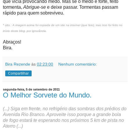
que vicia provocando medo. Mas se o medo é forte, feito
tormenta,
Abrigue-se
e deixe passar. Tormentas passam
rápido para quem sobreviveu.
* obs.: A imagem acima foi copiada de um site na internet (que feio), mas isso foi feito no
início deste blog, por ignorância.
Abraços!
Bira
.
Bira Rezende
às
02:23:00
Nenhum comentário:
Compartilhar
segunda-feira, 5 de setembro de 2011
O Melhor Sorvete do Mundo.
(...) Siga em frente, no refrigério das sombras dos prédios do
Avenida Rio Branco. Aproveite isso porque a grande bola
de fogo estará te esperando nos próximos 5 km de pista no
Aterro (...)