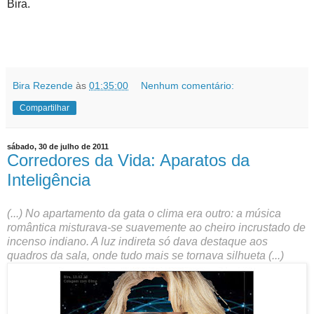
Bira.
Bira Rezende
às
01:35:00
Nenhum comentário:
Compartilhar
sábado, 30 de julho de 2011
Corredores da Vida: Aparatos da
Inteligência
(...) No apartamento da gata o clima era outro: a música
romântica misturava-se suavemente ao cheiro incrustado de
incenso indiano. A luz indireta só dava destaque aos
quadros da sala, onde tudo mais se tornava silhueta (...)