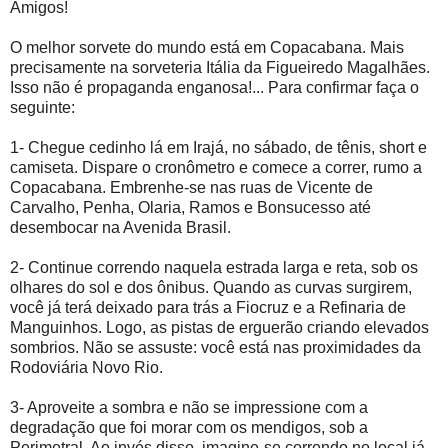
Amigos!
O melhor sorvete do mundo está em Copacabana. Mais
precisamente na sorveteria Itália da Figueiredo Magalhães.
Isso não é propaganda enganosa!... Para confirmar faça o
seguinte:
1- Chegue cedinho lá em Irajá, no sábado, de tênis, short e
camiseta. Dispare o cronômetro e comece a correr, rumo a
Copacabana. Embrenhe-se nas ruas de Vicente de
Carvalho, Penha, Olaria, Ramos e Bonsucesso até
desembocar na Avenida Brasil.
2- Continue correndo naquela estrada larga e reta, sob os
olhares do sol e dos ônibus. Quando as curvas surgirem,
você já terá deixado para trás a Fiocruz e a Refinaria de
Manguinhos. Logo, as pistas de erguerão criando elevados
sombrios. Não se assuste: você está nas proximidades da
Rodoviária Novo Rio.
3- Aproveite a sombra e não se impressione com a
degradação que foi morar com os mendigos, sob a
Perimetral. Ao invés disso, imagine-se correndo no local já