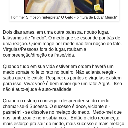
Hommer Simpson "interpreta" O Grito - pintura de Edvar Munch*
Dois dias antes, em uma outra palestra, noutro lugar,
falávamos de "medo". O medo que se esconde por trás de
uma reação. Quem reage por medo não tem noção do fato.
Vírgulas/Pessoas fora do lugar, roubam a
compreenção/direção da frase/vida.
Quando tudo em sua vida estiver em ordem haverá um
medo sorrateiro feito rato no bueiro. Não adianta reagir -
saiba que ele existe. Respire: os pontos e vírgulas existem
para isso! Viva: você é bem maior que um rato! Argh!... Isso
não é auto-ajuda é auto-realidade!
Quando o esforço conseguir desprender-se do medo,
chamar-se-á Sucesso. O sucesso é doce, viciante e -
pasmém! - se dissolve no melaço do medo. Medo-mel que
nos lambuzou e nem sabíamos... Então o ciclo recomeça:
mais esforço pra sair do medo, mais sucesso e mais melaço