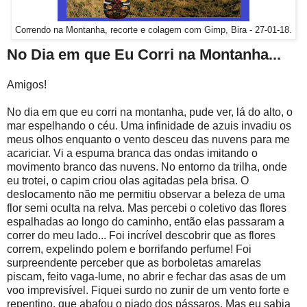
Correndo na Montanha, recorte e colagem com Gimp, Bira - 27-01-18.
No Dia em que Eu Corri na Montanha...
Amigos!
No dia em que eu corri na montanha, pude ver, lá do alto, o
mar espelhando o céu. Uma infinidade de azuis invadiu os
meus olhos enquanto o vento desceu das nuvens para me
acariciar. Vi a espuma branca das ondas imitando o
movimento branco das nuvens. No entorno da trilha, onde
eu trotei, o capim criou olas agitadas pela brisa. O
deslocamento não me permitiu observar a beleza de uma
flor semi oculta na relva. Mas percebi o coletivo das flores
espalhadas ao longo do caminho, então elas passaram a
correr do meu lado... Foi incrível descobrir que as flores
correm, expelindo polem e borrifando perfume! Foi
surpreendente perceber que as borboletas amarelas
piscam, feito vaga-lume, no abrir e fechar das asas de um
voo imprevisível. Fiquei surdo no zunir de um vento forte e
repentino, que abafou o piado dos pássaros. Mas eu sabia