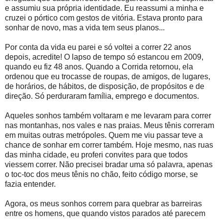
e assumiu sua própria identidade. Eu reassumi a minha e
cruzei o pórtico com gestos de vitória. Estava pronto para
sonhar de novo, mas a vida tem seus planos...
Por conta da vida eu parei e só voltei a correr 22 anos
depois, acredite! O lapso de tempo só estancou em 2009,
quando eu fiz 48 anos. Quando a Corrida retornou, ela
ordenou que eu trocasse de roupas, de amigos, de lugares,
de horários, de hábitos, de disposição, de propósitos e de
direção. Só perduraram família, emprego e documentos.
Aqueles sonhos também voltaram e me levaram para correr
nas montanhas, nos vales e nas praias. Meus tênis correram
em muitas outras metrópoles. Quem me viu passar teve a
chance de sonhar em correr também. Hoje mesmo, nas ruas
das minha cidade, eu proferi convites para que todos
viessem correr. Não precisei bradar uma só palavra, apenas
o toc-toc dos meus tênis no chão, feito código morse, se
fazia entender.
Agora, os meus sonhos correm para quebrar as barreiras
entre os homens, que quando vistos parados até parecem