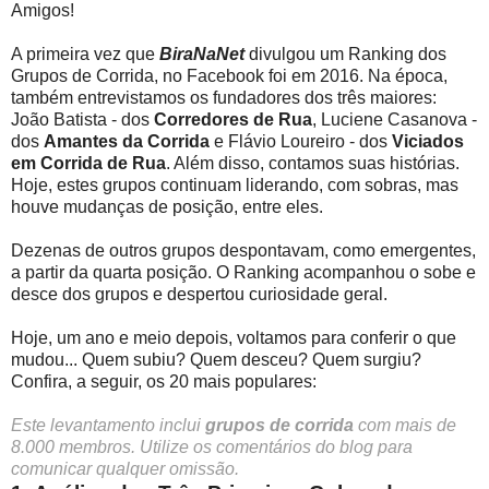
Amigos!
A primeira vez que
BiraNaNet
divulgou um Ranking dos
Grupos de Corrida, no Facebook foi em 2016. Na época,
também entrevistamos os fundadores dos três maiores:
João Batista - dos
Corredores de Rua
, Luciene Casanova -
dos
Amantes da Corrida
e Flávio Loureiro - dos
Viciados
em Corrida de Rua
. Além disso, contamos suas histórias.
Hoje, estes grupos continuam liderando, com sobras, mas
houve mudanças de posição, entre eles.
Dezenas de outros grupos despontavam, como emergentes,
a partir da quarta posição. O Ranking acompanhou o sobe e
desce dos grupos e despertou curiosidade geral.
Hoje, um ano e meio depois, voltamos para conferir o que
mudou... Quem subiu? Quem desceu? Quem surgiu?
Confira, a seguir, os 20 mais populares:
Este levantamento inclui
grupos de corrida
com mais de
8.000 membros. Utilize os comentários do blog para
comunicar qualquer omissão.