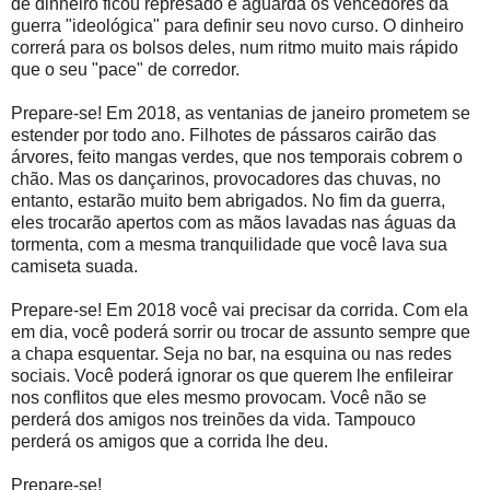
de dinheiro ficou represado e aguarda os vencedores da
guerra "ideológica" para definir seu novo curso. O dinheiro
correrá para os bolsos deles, num ritmo muito mais rápido
que o seu "pace" de corredor.
Prepare-se! Em 2018, as ventanias de janeiro prometem se
estender por todo ano. Filhotes de pássaros cairão das
árvores, feito mangas verdes, que nos temporais cobrem o
chão. Mas os dançarinos, provocadores das chuvas, no
entanto, estarão muito bem abrigados. No fim da guerra,
eles trocarão apertos com as mãos lavadas nas águas da
tormenta, com a mesma tranquilidade que você lava sua
camiseta suada.
Prepare-se! Em 2018 você vai precisar da corrida. Com ela
em dia, você poderá sorrir ou trocar de assunto sempre que
a chapa esquentar. Seja no bar, na esquina ou nas redes
sociais. Você poderá ignorar os que querem lhe enfileirar
nos conflitos que eles mesmo provocam. Você não se
perderá dos amigos nos treinões da vida. Tampouco
perderá os amigos que a corrida lhe deu.
Prepare-se!