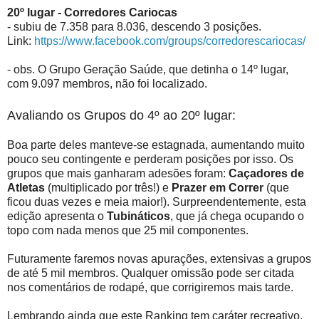
20º lugar - Corredores Cariocas
- subiu de 7.358 para 8.036, descendo 3 posições.
Link:
https://www.facebook.com/groups/corredorescariocas/
- obs. O Grupo Geração Saúde, que detinha o 14º lugar,
com 9.097 membros, não foi localizado.
Avaliando os Grupos do 4º ao 20º lugar:
Boa parte deles manteve-se estagnada, aumentando muito
pouco seu contingente e perderam posições por isso. Os
grupos que mais ganharam adesões foram:
Caçadores de
Atletas
(multiplicado por três!) e
Prazer em Correr
(que
ficou duas vezes e meia maior!). Surpreendentemente, esta
edição apresenta o
Tubináticos
, que já chega ocupando o
topo com nada menos que 25 mil componentes.
Futuramente faremos novas apurações, extensivas a grupos
de até 5 mil membros. Qualquer omissão pode ser citada
nos comentários de rodapé, que corrigiremos mais tarde.
Lembrando ainda que este Ranking tem caráter recreativo,