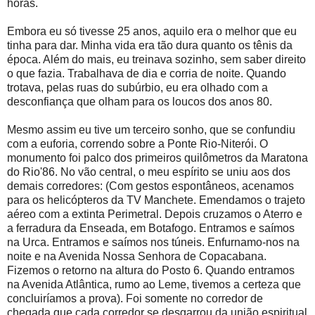
horas.
Embora eu só tivesse 25 anos, aquilo era o melhor que eu
tinha para dar. Minha vida era tão dura quanto os tênis da
época. Além do mais, eu treinava sozinho, sem saber direito
o que fazia. Trabalhava de dia e corria de noite. Quando
trotava, pelas ruas do subúrbio, eu era olhado com a
desconfiança que olham para os loucos dos anos 80.
Mesmo assim eu tive um terceiro sonho, que se confundiu
com a euforia, correndo sobre a Ponte Rio-Niterói. O
monumento foi palco dos primeiros quilômetros da Maratona
do Rio'86. No vão central, o meu espírito se uniu aos dos
demais corredores: (Com gestos espontâneos, acenamos
para os helicópteros da TV Manchete. Emendamos o trajeto
aéreo com a extinta Perimetral. Depois cruzamos o Aterro e
a ferradura da Enseada, em Botafogo. Entramos e saímos
na Urca. Entramos e saímos nos túneis. Enfurnamo-nos na
noite e na Avenida Nossa Senhora de Copacabana.
Fizemos o retorno na altura do Posto 6. Quando entramos
na Avenida Atlântica, rumo ao Leme, tivemos a certeza que
concluiríamos a prova). Foi somente no corredor de
chegada que cada corredor se desgarrou da união espiritual