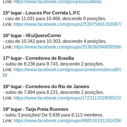
Link:
https://www.facebook.com/groups/souatleta/
15º lugar - Loucos Por Corrida L.P.C
- caiu de 11.031 para 10.466, descendo 6 posições.
Link:
https://www.facebook.com/groups/253975891293987/
16º lugar - #EuQueroCorrer
- caiu de 10.342 para 10.303, descendo 4 posições.
Link:
https://www.facebook.com/groups/353636094809596/
17º lugar - Corredores de Brasília
- subiu de 8.236 para 9.743, descendo 2 posições.
Link:
https://www.facebook.com/groups/corredoresderuaBS
B
/
18º lugar - Corredores do Rio de Janeiro
- subiu de 7.894 para 8.231, descendo 2 posições.
Link:
https://www.facebook.com/groups/172311202806915/
19º lugar - Tarja Preta Runners
- subiu 3 posições! De 5.936 para 8.113 membros.
Link:
https://www.facebook.com/groups/988516331191439/