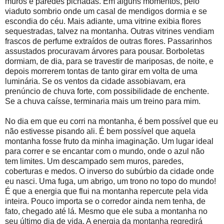
muros e paredes pichadas. Em alguns momentos, pelo
viaduto sombrio onde um casal de mendigos dormia e se
escondia do céu. Mais adiante, uma vitrine exibia flores
sequestradas, talvez na montanha. Outras vitrines vendiam
frascos de perfume extraídos de outras flores. Passarinhos
assustados procuravam árvores para pousar. Borboletas
dormiam, de dia, para se travestir de mariposas, de noite, e
depois morrerem tontas de tanto girar em volta de uma
luminária. Se os ventos da cidade assobiavam, era
prenúncio de chuva forte, com possibilidade de enchente.
Se a chuva caísse, terminaria mais um treino para mim.
No dia em que eu corri na montanha, é bem possível que eu
não estivesse pisando ali. É bem possível que aquela
montanha fosse fruto da minha imaginação. Um lugar ideal
para correr e se encantar com o mundo, onde o azul não
tem limites. Um descampado sem muros, paredes,
coberturas e medos. O inverso do subúrbio da cidade onde
eu nasci. Uma fuga, um abrigo, um trono no topo do mundo!
É que a energia que flui na montanha repercute pela vida
inteira. Pouco importa se o corredor ainda nem tenha, de
fato, chegado até lá. Mesmo que ele suba a montanha no
seu último dia de vida. A energia da montanha regredirá