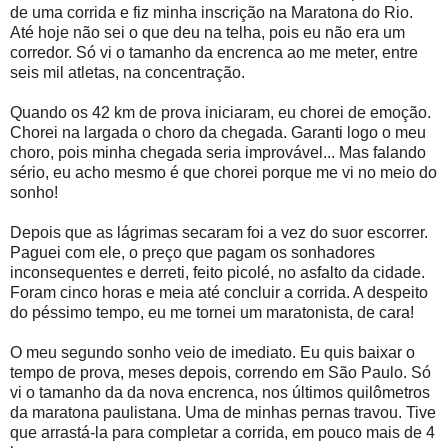
de uma corrida e fiz minha inscrição na Maratona do Rio.
Até hoje não sei o que deu na telha, pois eu não era um
corredor. Só vi o tamanho da encrenca ao me meter, entre
seis mil atletas, na concentração.
Quando os 42 km de prova iniciaram, eu chorei de emoção.
Chorei na largada o choro da chegada. Garanti logo o meu
choro, pois minha chegada seria improvável... Mas falando
sério, eu acho mesmo é que chorei porque me vi no meio do
sonho!
Depois que as lágrimas secaram foi a vez do suor escorrer.
Paguei com ele, o preço que pagam os sonhadores
inconsequentes e derreti, feito picolé, no asfalto da cidade.
Foram cinco horas e meia até concluir a corrida. A despeito
do péssimo tempo, eu me tornei um maratonista, de cara!
O meu segundo sonho veio de imediato. Eu quis baixar o
tempo de prova, meses depois, correndo em São Paulo. Só
vi o tamanho da da nova encrenca, nos últimos quilômetros
da maratona paulistana. Uma de minhas pernas travou. Tive
que arrastá-la para completar a corrida, em pouco mais de 4