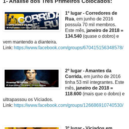
1- Análise dos Três Primeiros Colocados:
1º lugar - Corredores de
Rua
, em junho de 2016
possuía 70 mil membros.
Este mês,
janeiro de 2018 =
134.540
(quase o dobro) e
vem mantendo a dianteira.
Link:
https://www.facebook.com/groups/670415156348578/
2º lugar - Amantes da
Corrida
, em junho de 2016
tinha 53 mil integrantes. Este
mês,
janeiro de 2018 =
118.600
(mais que o dobro) e
ultrapassou os Viciados.
Link:
https://www.facebook.com/groups/126686910740530/
3º lugar - Viciados em