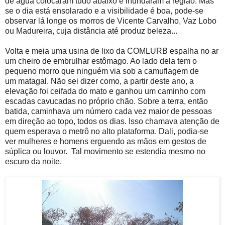
de água colocaram tudo abaixo e inundaram a região. Mas
se o dia está ensolarado e a visibilidade é boa, pode-se
observar lá longe os morros de Vicente Carvalho, Vaz Lobo
ou Madureira, cuja distância até produz beleza...
Volta e meia uma usina de lixo da COMLURB espalha no ar
um cheiro de embrulhar estômago. Ao lado dela tem o
pequeno morro que ninguém via sob a camuflagem de
um matagal. Não sei dizer como, a partir deste ano, a
elevação foi ceifada do mato e ganhou um caminho com
escadas cavucadas no próprio chão. Sobre a terra, então
batida, caminhava um número cada vez maior de pessoas
em direção ao topo, todos os dias. Isso chamava atenção de
quem esperava o metrô no alto plataforma. Dali, podia-se
ver mulheres e homens erguendo as mãos em gestos de
súplica ou louvor. Tal movimento se estendia mesmo no
escuro da noite.