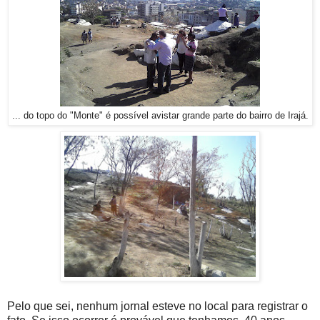
... do topo do "Monte" é possível avistar grande parte do bairro de Irajá.
Pelo que sei, nenhum jornal esteve no local para registrar o