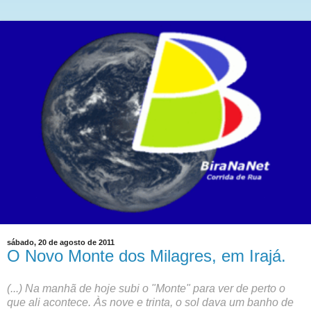
sábado, 20 de agosto de 2011
O Novo Monte dos Milagres, em Irajá.
(...) Na manhã de hoje subi o "Monte" para ver de perto o
que ali acontece. Às nove e trinta, o sol dava um banho de