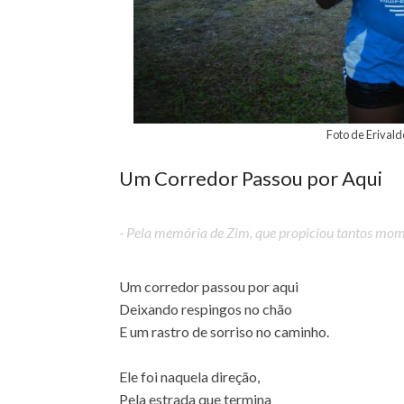
Foto de Erivald
Um Corredor Passou por Aqui
- Pela memória de Zim, que propiciou tantos mome
Um corredor passou por aqui
Deixando respingos no chão
E um rastro de sorriso no caminho.
Ele foi naquela direção,
Pela estrada que termina