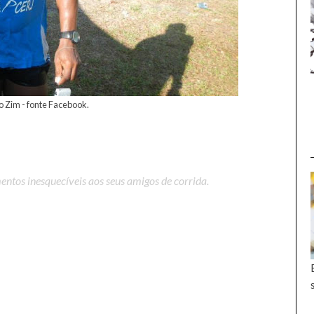
o Zim - fonte Facebook.
ntos inesquecíveis aos seus amigos de corrida.