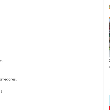
m.
orredores,
r!