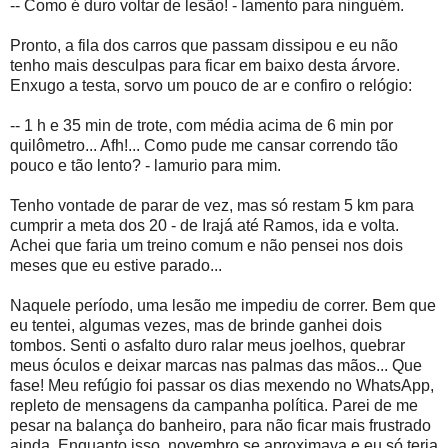
-- Como é duro voltar de lesão! - lamento para ninguém.
Pronto, a fila dos carros que passam dissipou e eu não
tenho mais desculpas para ficar em baixo desta árvore.
Enxugo a testa, sorvo um pouco de ar e confiro o relógio:
-- 1 h e 35 min de trote, com média acima de 6 min por
quilômetro... Afh!... Como pude me cansar correndo tão
pouco e tão lento? - lamurio para mim.
Tenho vontade de parar de vez, mas só restam 5 km para
cumprir a meta dos 20 - de Irajá até Ramos, ida e volta.
Achei que faria um treino comum e não pensei nos dois
meses que eu estive parado...
Naquele período, uma lesão me impediu de correr. Bem que
eu tentei, algumas vezes, mas de brinde ganhei dois
tombos. Senti o asfalto duro ralar meus joelhos, quebrar
meus óculos e deixar marcas nas palmas das mãos... Que
fase! Meu refúgio foi passar os dias mexendo no WhatsApp,
repleto de mensagens da campanha política. Parei de me
pesar na balança do banheiro, para não ficar mais frustrado
ainda. Enquanto isso, novembro se aproximava e eu só teria