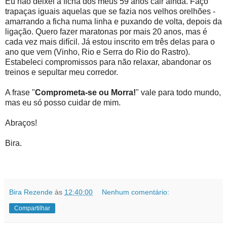
Eu não deixei a ficha dos meus 59 anos cair ainda. Faço
trapaças iguais aquelas que se fazia nos velhos orelhões -
amarrando a ficha numa linha e puxando de volta, depois da
ligação. Quero fazer maratonas por mais 20 anos, mas é
cada vez mais difícil. Já estou inscrito em três delas para o
ano que vem (Vinho, Rio e Serra do Rio do Rastro).
Estabeleci compromissos para não relaxar, abandonar os
treinos e sepultar meu corredor.
A frase "
Comprometa-se ou Morra!
" vale para todo mundo,
mas eu só posso cuidar de mim.
Abraços!
Bira.
Bira Rezende
às
12:40:00
Nenhum comentário:
Compartilhar