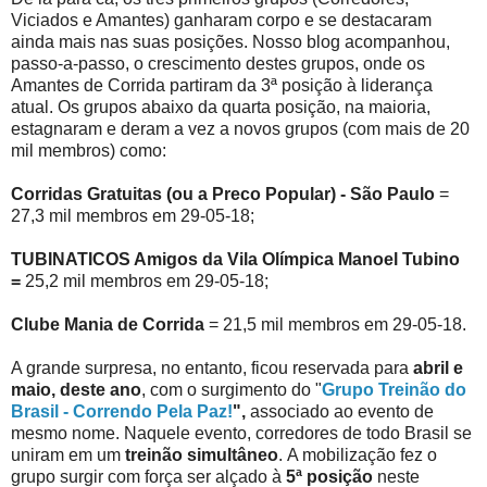
Viciados e Amantes) ganharam corpo e se destacaram
ainda mais nas suas posições. Nosso blog acompanhou,
passo-a-passo, o crescimento destes grupos, onde os
Amantes de Corrida partiram da 3ª posição à liderança
atual. Os grupos abaixo da quarta posição, na maioria,
estagnaram e deram a vez a novos grupos (com mais de 20
mil membros) como:
Corridas Gratuitas (ou a Preco Popular) - São Paulo
=
27,3 mil membros em 29-05-18;
TUBINATICOS Amigos da Vila Olímpica Manoel Tubino
=
25,2 mil membros em 29-05-18;
Clube Mania de Corrida
= 21,5 mil membros em 29-05-18.
A grande surpresa, no entanto, ficou reservada para
abril e
maio, deste ano
, com o surgimento do "
Grupo Treinão do
Brasil - Correndo Pela Paz!
",
associado ao evento de
mesmo nome. Naquele evento, corredores de todo Brasil se
uniram em um
treinão simultâneo
. A mobilização fez o
grupo surgir com força ser alçado à
5ª posição
neste