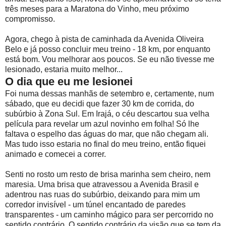
três meses para a Maratona do Vinho, meu próximo
compromisso.
Agora, chego à pista de caminhada da Avenida Oliveira
Belo e já posso concluir meu treino - 18 km, por enquanto
está bom. Vou melhorar aos poucos. Se eu não tivesse me
lesionado, estaria muito melhor...
O dia que eu me lesionei
Foi numa dessas manhãs de setembro e, certamente, num
sábado, que eu decidi que fazer 30 km de corrida, do
subúrbio à Zona Sul. Em Irajá, o céu descartou sua velha
película para revelar um azul novinho em folha! Só lhe
faltava o espelho das águas do mar, que não chegam ali.
Mas tudo isso estaria no final do meu treino, então fiquei
animado e comecei a correr.
Senti no rosto um resto de brisa marinha sem cheiro, nem
maresia. Uma brisa que atravessou a Avenida Brasil e
adentrou nas ruas do subúrbio, deixando para mim um
corredor invisível - um túnel encantado de paredes
transparentes - um caminho mágico para ser percorrido no
sentido contrário. O sentido contrário da visão que se tem da