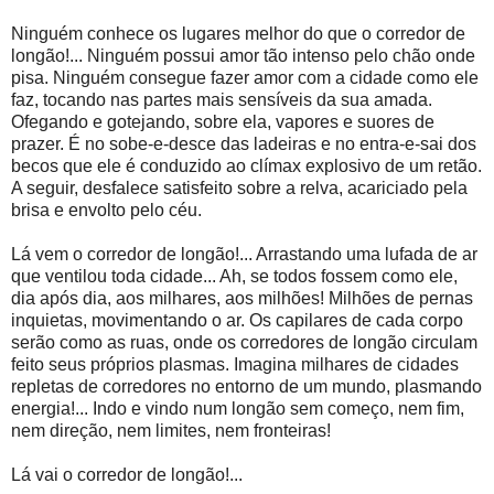
Ninguém conhece os lugares melhor do que o corredor de
longão!... Ninguém possui amor tão intenso pelo chão onde
pisa. Ninguém consegue fazer amor com a cidade como ele
faz, tocando nas partes mais sensíveis da sua amada.
Ofegando e gotejando, sobre ela, vapores e suores de
prazer. É no sobe-e-desce das ladeiras e no entra-e-sai dos
becos que ele é conduzido ao clímax explosivo de um retão.
A seguir, desfalece satisfeito sobre a relva, acariciado pela
brisa e envolto pelo céu.
Lá vem o corredor de longão!... Arrastando uma lufada de ar
que ventilou toda cidade... Ah, se todos fossem como ele,
dia após dia, aos milhares, aos milhões! Milhões de pernas
inquietas, movimentando o ar. Os capilares de cada corpo
serão como as ruas, onde os corredores de longão circulam
feito seus próprios plasmas. Imagina milhares de cidades
repletas de corredores no entorno de um mundo, plasmando
energia!... Indo e vindo num longão sem começo, nem fim,
nem direção, nem limites, nem fronteiras!
Lá vai o corredor de longão!...