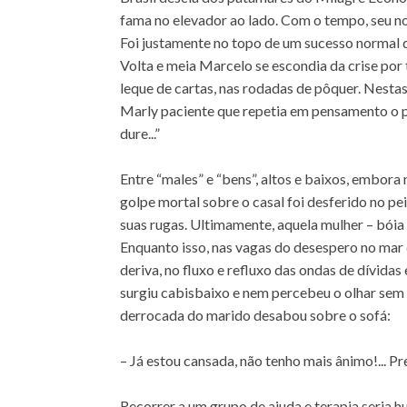
fama no elevador ao lado. Com o tempo, seu no
Foi justamente no topo de um sucesso normal qu
Volta e meia Marcelo se escondia da crise por
leque de cartas, nas rodadas de pôquer. Nesta
Marly paciente que repetia em pensamento o 
dure...”
Entre “males” e “bens”, altos e baixos, embora
golpe mortal sobre o casal foi desferido no p
suas rugas. Ultimamente, aquela mulher – bóia
Enquanto isso, nas vagas do desespero no mar 
deriva, no fluxo e refluxo das ondas de dívid
surgiu cabisbaixo e nem percebeu o olhar sem 
derrocada do marido desabou sobre o sofá:
– Já estou cansada, não tenho mais ânimo!... P
Recorrer a um grupo de ajuda e terapia seria 