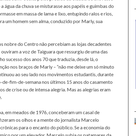
 a água da chuva se misturasse aos papéis e guimbas do
masse em massa de lama e lixo, entupindo ralos e rios,
era um homem sem alma, conduzido por Marly, sua
s nobre do Centro não percebiam as lojas decadentes
 ouviram a voz de Taiguara que ressurgiu de uma das
ho sucesso dos anos 70 que traduzia, desde lá, o
nção nos braços de Marly – “não me deixe um só minuto
ontinuou ao seu lado nos movimentos estudantis, durante
mo-de-fim-de-semana nos últimos 15 anos do casamento
os de crise ou de intensa alegria. Mas as alegrias eram
.
opa, em meados de 1976, conceberam um casal de
fizeram os olhos e a mente do jornalista Marcelo
 e crônicas para o encanto do público. Se a economia do
ômico por um elevador, Marcelo subia os patamares da