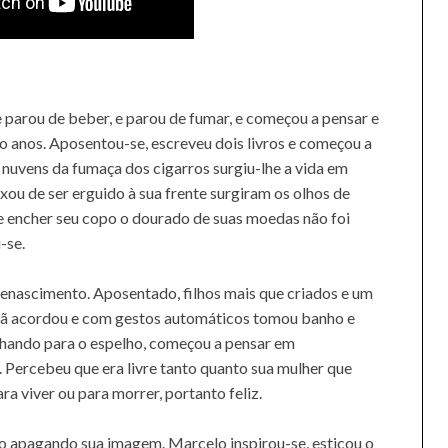
e parou de beber, e parou de fumar, e começou a pensar e
ro anos. Aposentou-se, escreveu dois livros e começou a
nuvens da fumaça dos cigarros surgiu-lhe a vida em
ou de ser erguido à sua frente surgiram os olhos de
 encher seu copo o dourado de suas moedas não foi
-se.
enascimento. Aposentado, filhos mais que criados e um
hã acordou e com gestos automáticos tomou banho e
olhando para o espelho, começou a pensar em
to. Percebeu que era livre tanto quanto sua mulher que
ra viver ou para morrer, portanto feliz.
o apagando sua imagem. Marcelo inspirou-se, esticou o