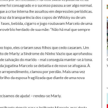
me foi consagrado e o sucesso passou a ser algo normal.
e a crise interna lhe assaltou em depressões periódicas.
 traz da transparência dos copos de Whisky ou de um
s fases, bebida, cigarro e jogo roubavam Marcelo de uma
provérbio herdado de sua mãe: “Não há mal que sempre
 no topo, eles criaram seus filhos que cedo casaram. Um
eito de Marly: a Síndrome do Ninho Vazio que aprofundou
 de salvação do marido – mal conseguia manter-se à tona.
da jogatina Marcelo se debatia e de novo se afogava. À
as e arrependimento, clamou por perdão. Mais uma vez
brilho da esposa fragilizada que diante de uma nova
recisamos de ajuda! – rendeu-se Marly.
humilhante demais para o brilhante Marcelo, mas desta