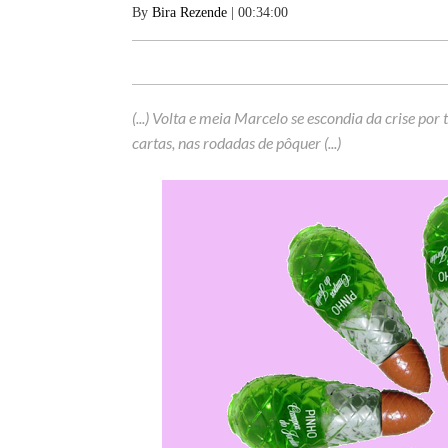
By
Bira Rezende
| 00:34:00
(...) Volta e meia Marcelo se escondia da crise po
cartas, nas rodadas de pôquer (...)