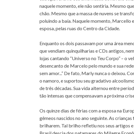
naquele momento, ele não sentiria. Mesmo que
chão. Mesmo que a massa de nuvens se transfor
poluindo a baía. Naquele momento, Marcello 
esposa, pelas ruas do Centro da Cidade.
Enquanto os dois passavam por uma área meno
que vendiam quinquilharias e CDs antigos, nem
lojas cantando “Universo no Teu Corpo” – o vel
desencanto de Marcelo pelo mundo e sua rede
sem amor...” De fato, Marly nunca o deixou. C
o namoro, e suportou seu gradativo alcoolis
de três décadas. Sua vida alternou entre períod
tão intensas que compensavam a próxima crise
Os quinze dias de férias com a esposa na Eur
gêmeos nascidos no ano seguinte. As crianças 
brilharem. Tal brilho refletiu nos seus artigos
Brasil descia dos patamares do Milagre Econ