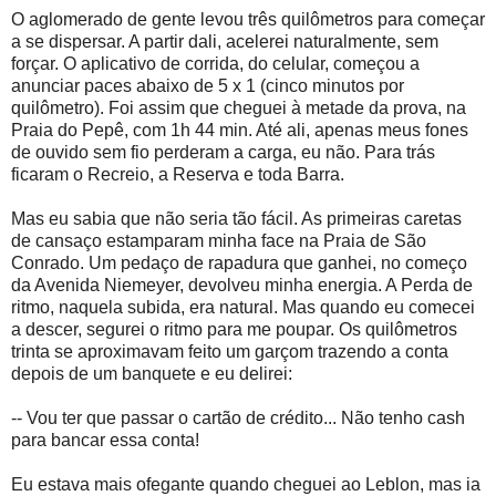
O aglomerado de gente levou três quilômetros para começar
a se dispersar. A partir dali, acelerei naturalmente, sem
forçar. O aplicativo de corrida, do celular, começou a
anunciar paces abaixo de 5 x 1 (cinco minutos por
quilômetro). Foi assim que cheguei à metade da prova, na
Praia do Pepê, com 1h 44 min. Até ali, apenas meus fones
de ouvido sem fio perderam a carga, eu não. Para trás
ficaram o Recreio, a Reserva e toda Barra.
Mas eu sabia que não seria tão fácil. As primeiras caretas
de cansaço estamparam minha face na Praia de São
Conrado. Um pedaço de rapadura que ganhei, no começo
da Avenida Niemeyer, devolveu minha energia. A Perda de
ritmo, naquela subida, era natural. Mas quando eu comecei
a descer, segurei o ritmo para me poupar. Os quilômetros
trinta se aproximavam feito um garçom trazendo a conta
depois de um banquete e eu delirei:
-- Vou ter que passar o cartão de crédito... Não tenho cash
para bancar essa conta!
Eu estava mais ofegante quando cheguei ao Leblon, mas ia