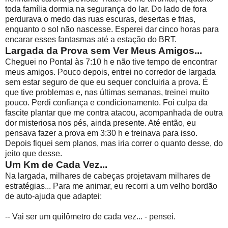
toda família dormia na segurança do lar. Do lado de fora
perdurava o medo das ruas escuras, desertas e frias,
enquanto o sol não nascesse. Esperei dar cinco horas para
encarar esses fantasmas até a estação do BRT.
Largada da Prova sem Ver Meus Amigos...
Cheguei no Pontal às 7:10 h e não tive tempo de encontrar
meus amigos. Pouco depois, entrei no corredor de largada
sem estar seguro de que eu sequer concluiria a prova. É
que tive problemas e, nas últimas semanas, treinei muito
pouco. Perdi confiança e condicionamento. Foi culpa da
fascite plantar que me contra atacou, acompanhada de outra
dor misteriosa nos pés, ainda presente. Até então, eu
pensava fazer a prova em 3:30 h e treinava para isso.
Depois fiquei sem planos, mas iria correr o quanto desse, do
jeito que desse.
Um Km de Cada Vez...
Na largada, milhares de cabeças projetavam milhares de
estratégias... Para me animar, eu recorri a um velho bordão
de auto-ajuda que adaptei:
-- Vai ser um quilômetro de cada vez... - pensei.