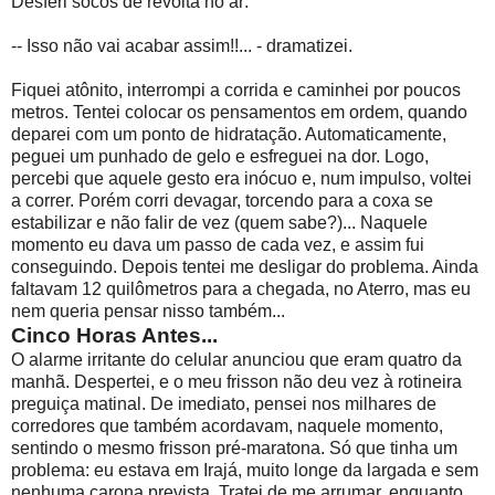
Desferi socos de revolta no ar:
-- Isso não vai acabar assim!!... - dramatizei.
Fiquei atônito, interrompi a corrida e caminhei por poucos
metros. Tentei colocar os pensamentos em ordem, quando
deparei com um ponto de hidratação. Automaticamente,
peguei um punhado de gelo e esfreguei na dor. Logo,
percebi que aquele gesto era inócuo e, num impulso, voltei
a correr. Porém corri devagar, torcendo para a coxa se
estabilizar e não falir de vez (quem sabe?)... Naquele
momento eu dava um passo de cada vez, e assim fui
conseguindo. Depois tentei me desligar do problema. Ainda
faltavam 12 quilômetros para a chegada, no Aterro, mas eu
nem queria pensar nisso também...
Cinco Horas Antes...
O alarme irritante do celular anunciou que eram quatro da
manhã. Despertei, e o meu frisson não deu vez à rotineira
preguiça matinal. De imediato, pensei nos milhares de
corredores que também acordavam, naquele momento,
sentindo o mesmo frisson pré-maratona. Só que tinha um
problema: eu estava em Irajá, muito longe da largada e sem
nenhuma carona prevista. Tratei de me arrumar, enquanto