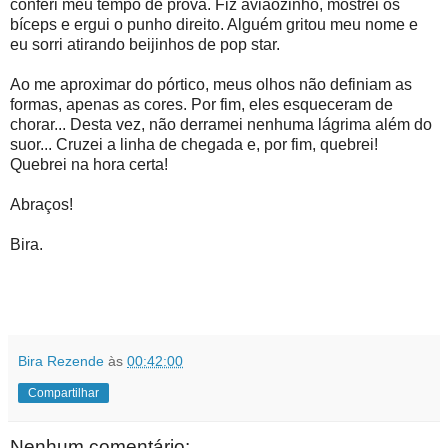
conferi meu tempo de prova. Fiz aviãozinho, mostrei os
bíceps e ergui o punho direito. Alguém gritou meu nome e
eu sorri atirando beijinhos de pop star.
Ao me aproximar do pórtico, meus olhos não definiam as
formas, apenas as cores. Por fim, eles esqueceram de
chorar... Desta vez, não derramei nenhuma lágrima além do
suor... Cruzei a linha de chegada e, por fim, quebrei!
Quebrei na hora certa!
Abraços!
Bira.
Bira Rezende
às
00:42:00
Compartilhar
Nenhum comentário: