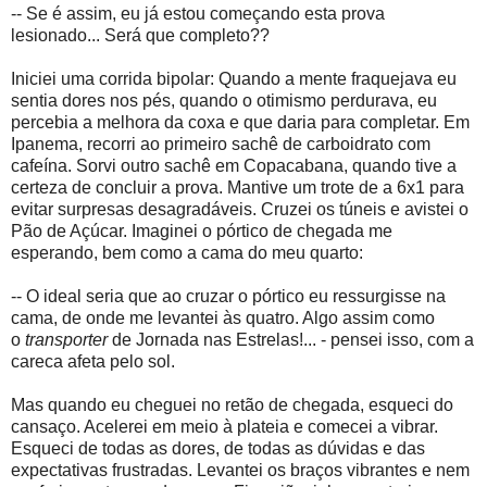
-- Se é assim, eu já estou começando esta prova
lesionado... Será que completo??
Iniciei uma corrida bipolar: Quando a mente fraquejava eu
sentia dores nos pés, quando o otimismo perdurava, eu
percebia a melhora da coxa e que daria para completar. Em
Ipanema, recorri ao primeiro sachê de carboidrato com
cafeína. Sorvi outro sachê em Copacabana, quando tive a
certeza de concluir a prova. Mantive um trote de a 6x1 para
evitar surpresas desagradáveis. Cruzei os túneis e avistei o
Pão de Açúcar. Imaginei o pórtico de chegada me
esperando, bem como a cama do meu quarto:
-- O ideal seria que ao cruzar o pórtico eu ressurgisse na
cama, de onde me levantei às quatro. Algo assim como
o
transporter
de Jornada nas Estrelas!... - pensei isso, com a
careca afeta pelo sol.
Mas quando eu cheguei no retão de chegada, esqueci do
cansaço. Acelerei em meio à plateia e comecei a vibrar.
Esqueci de todas as dores, de todas as dúvidas e das
expectativas frustradas. Levantei os braços vibrantes e nem