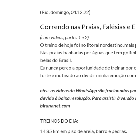
(Rio, domingo, 04.12.22)
Correndo nas Praias, Falésias e 
(com vídeos, partes 1 e 2)
O treino de hoje foi no litoral nordestino, mai
Nas praias banhadas por águas que tem golfinh
belas do Brasil.
Eu nunca perco a oportunidade de treinar por 
forte e motivado ao dividir minha emoção co
obs.: os vídeos do WhatsApp são fracionados pa
devido à baixa resolução. Para assistir à versão
birananet.com
TREINOS DO DIA:
14,85 km em piso de areia, barro e pedras.