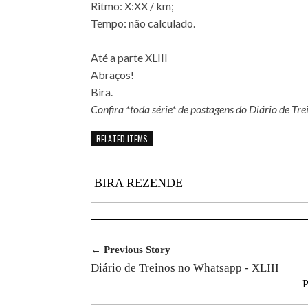
Ritmo: X:XX / km;
Tempo: não calculado.
Até a parte XLIII
Abraços!
Bira.
Confira *toda série* de postagens do Diário de Tr
RELATED ITEMS
BIRA REZENDE
← Previous Story
Diário de Treinos no Whatsapp - XLIII
P