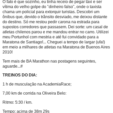
O fato é que sozinho, eu tinha receio de pegar táxi e ser
vítima do velho golpe do "dinheiro falso", onde o taxista
chama um policial para extorquir turistas. Descobri um
ônibus que, devido o trânsito desviado, me deixou distante
do destino. Só me restou pedir carona na estrada para
supostos corredores que passasem. Dei sorte: um casal de
atletas chilenos parou e me mandou entrar no carro. Utilizei
meu Portunhol com mestria e até fui convidado para a
Maratona de Santiago!... Cheguei a tempo de largar (ufa!)
em meio a milhares de atletas na Maratona de Buenos Aires
2010!
Tem mais de BA Marathon nas postagens seguintes,
aguarde...#
TREINOS DO DIA:
1 h de musculação na AcademiaRace;
7,00 km de corrida na Oliveira Belo:
Ritmo: 5:30 / km.
Tempo: acima de 38m 29s