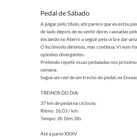
Pedal de Sábado
A julgar pelo título, até parece que eu estou p
de lado depois de eu sentir dores causadas pelo
iniciando no Aterro a seguir pela orla e dar um
O incômodo diminuiu, mas continua. Vi num fóru
opiniões divergentes.
Pretendo repetir essas pedaladas nos próximos
semana.
Segue um
reel
de um trecho do pedal, na Ensea
TREINOS DO DIA:
37 km de pedal na ciclovia:
Ritmo: 16,03 / km.
Tempo: 2h 16m 28s
Até a parte XXXV