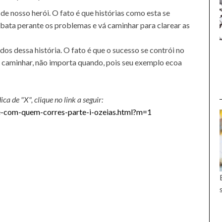
* * *
 de nosso herói. O fato é que histórias como esta se
bata perante os problemas e vá caminhar para clarear as
dos dessa história. O fato é que o sucesso se contrói no
u caminhar, não importa quando, pois seu exemplo ecoa
ca de "X", clique no link a seguir:
-com-quem-corres-parte-i-ozeias.html?m=1