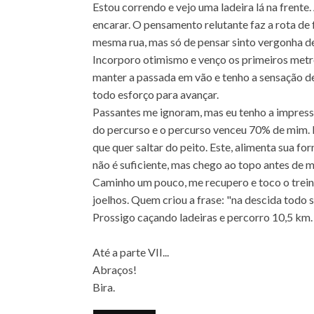
Estou correndo e vejo uma ladeira lá na frente
encarar. O pensamento relutante faz a rota de 
mesma rua, mas só de pensar sinto vergonha d
Incorporo otimismo e venço os primeiros metro
manter a passada em vão e tenho a sensação d
todo esforço para avançar.
Passantes me ignoram, mas eu tenho a impress
do percurso e o percurso venceu 70% de mim. D
que quer saltar do peito. Este, alimenta sua fo
não é suficiente, mas chego ao topo antes de 
Caminho um pouco, me recupero e toco o trein
joelhos. Quem criou a frase: "na descida todo 
Prossigo caçando ladeiras e percorro 10,5 km
Até a parte VII...
Abraços!
Bira.