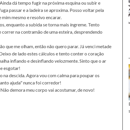
. Ainda dá tempo fugir na próxima esquina ou subir e
fuga passar e a ladeira se aproxima. Posso voltar pela
e mim mesmo e resolvo encarar.
s, enquanto a subida se torna mais íngreme. Tento
e correr na contramão de uma esteira, desprendendo
ão que me olham, então não quero parar. Já venci metade
eixo de lado estes cálculos e tento conter o coração
rnalha inflando e desinflando velozmente. Sinto que o ar
me esgotar!
o na descida. Agora vou com calma para poupar os
santo ajuda" nunca foi corredor!
. Não demora meu corpo vai acostumar, de novo!