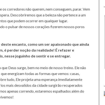
ue os corredores não querem, nem conseguem, parar. Vem
spera. Descobriremos que a beleza não pertence a um
tos que podem ocorrer em qualquer lugar.
ndo o pulsar de nossos corações fizerem nossos poros
deste encanto, como um ser apaixonado que ainda
m, é perder noção da realidade! É refazer e
s, nesse joguinho de sentir e se entregar.
que Deus surge, bem no meio de nosso treino. Ele não
s que energizam todas as formas que vemos: casas,
 Sobre tudo, Ele projeta uma esperança imediatamente
os mais desvalidos da cidade surgirão recuperados
mos apenas correndo, estaremos espalhados além do
vivemos!