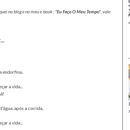
uei no blog e no meu e-book :
"Eu Faço O Meu Tempo"
, vale
..
 endorfina,
ar a vida...
hã!
d'água, após a corrida,
ar a vida...