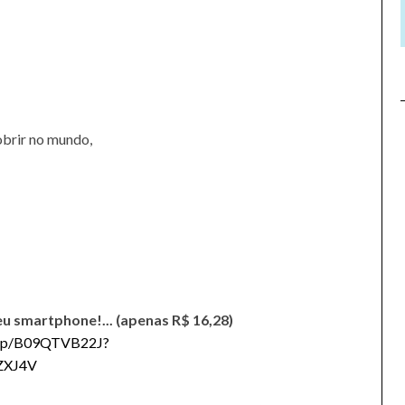
obrir no mundo,
seu smartphone!... (apenas R$ 16,28)
/dp/B09QTVB22J?
ZXJ4V