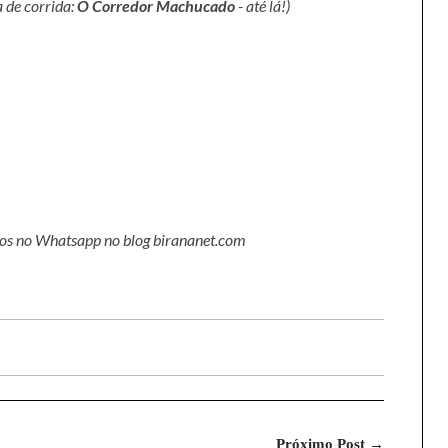
 de corrida:
O Corredor Machucado
- até lá!)
nos no Whatsapp no blog birananet.com
Próximo Post →