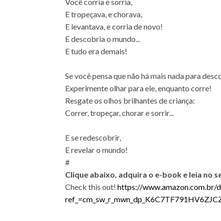
Você corria e sorria,
E tropeçava, e chorava,
E levantava, e corria de novo!
E descobria o mundo...
E tudo era demais!
Se você pensa que não há mais nada para desc
Experimente olhar para ele, enquanto corre!
Resgate os olhos brilhantes de criança:
Correr, tropeçar, chorar e sorrir...
E se redescobrir,
E revelar o mundo!
#
Clique abaixo, adquira o e-book e leia no 
Check this out!
https://www.amazon.com.br
ref_=cm_sw_r_mwn_dp_K6C7TF791HV6ZJC