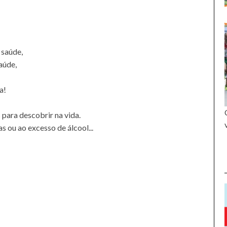
 saúde,
aúde,
a!
 para descobrir na vida.
s ou ao excesso de álcool...