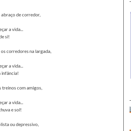
m abraço de corredor,
ar a vida...
e si!
 os corredores na largada,
ar a vida...
 infância!
s treinos com amigos,
ar a vida...
chuva e sol!
lista ou depressivo,