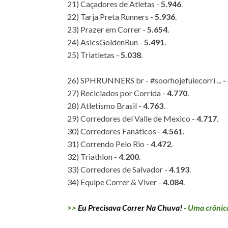
21) Caçadores de Atletas -
5.946
.
22) Tarja Preta Runners -
5.936
.
23) Prazer em Correr -
5.654
.
24) AsicsGoldenRun -
5.491
.
25) Triatletas -
5.038
.
26) SPHRUNNERS br - #soorhojefuiecorri ...
-
27) Reciclados por Corrida -
4.770
.
28) Atletismo Brasil -
4.763
.
29) Corredores del Valle de Mexico -
4.717
.
30) Corredores Fanáticos -
4.561
.
31) Correndo Pelo Rio -
4.472
.
32) Triathlon -
4.200
.
33) Corredores de Salvador -
4.193
.
34) Equipe Correr & Viver -
4.084
.
>>
Eu Precisava Correr Na Chuva!
- Uma crônica