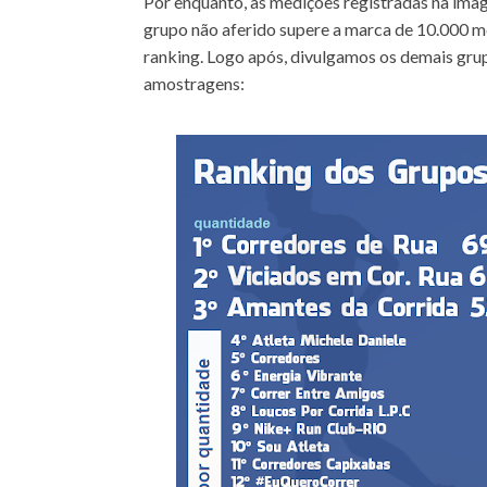
Por enquanto, as medições registradas na im
grupo não aferido supere a marca de 10.000 m
ranking. Logo após, divulgamos os demais gru
amostragens: