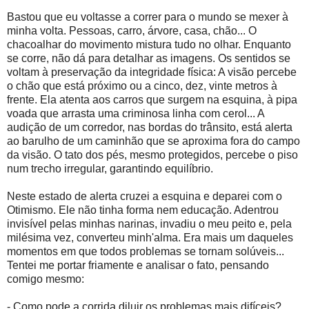
Bastou que eu voltasse a correr para o mundo se mexer à
minha volta. Pessoas, carro, árvore, casa, chão... O
chacoalhar do movimento mistura tudo no olhar. Enquanto
se corre, não dá para detalhar as imagens. Os sentidos se
voltam à preservação da integridade física: A visão percebe
o chão que está próximo ou a cinco, dez, vinte metros à
frente. Ela atenta aos carros que surgem na esquina, à pipa
voada que arrasta uma criminosa linha com cerol... A
audição de um corredor, nas bordas do trânsito, está alerta
ao barulho de um caminhão que se aproxima fora do campo
da visão. O tato dos pés, mesmo protegidos, percebe o piso
num trecho irregular, garantindo equilíbrio.
Neste estado de alerta cruzei a esquina e deparei com o
Otimismo. Ele não tinha forma nem educação. Adentrou
invisível pelas minhas narinas, invadiu o meu peito e, pela
milésima vez, converteu minh'alma. Era mais um daqueles
momentos em que todos problemas se tornam solúveis...
Tentei me portar friamente e analisar o fato, pensando
comigo mesmo:
- Como pode a corrida diluir os problemas mais difíceis?...