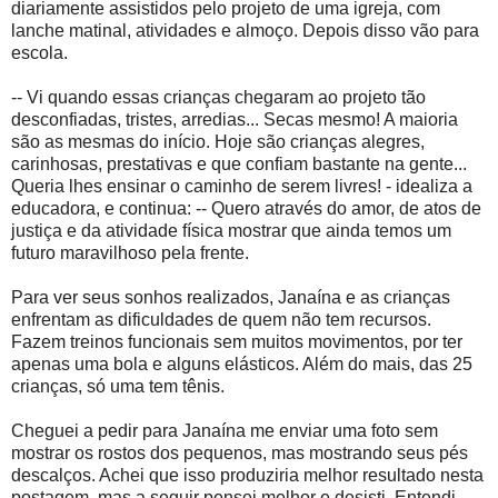
diariamente assistidos pelo projeto de uma igreja, com
lanche matinal, atividades e almoço. Depois disso vão para
escola.
-- Vi quando essas crianças chegaram ao projeto tão
desconfiadas, tristes, arredias... Secas mesmo! A maioria
são as mesmas do início. Hoje são crianças alegres,
carinhosas, prestativas e que confiam bastante na gente...
Queria lhes ensinar o caminho de serem livres! - idealiza a
educadora, e continua: -- Quero através do amor, de atos de
justiça e da atividade física mostrar que ainda temos um
futuro maravilhoso pela frente.
Para ver seus sonhos realizados, Janaína e as crianças
enfrentam as dificuldades de quem não tem recursos.
Fazem treinos funcionais sem muitos movimentos, por ter
apenas uma bola e alguns elásticos. Além do mais, das 25
crianças, só uma tem tênis.
Cheguei a pedir para Janaína me enviar uma foto sem
mostrar os rostos dos pequenos, mas mostrando seus pés
descalços. Achei que isso produziria melhor resultado nesta
postagem, mas a seguir pensei melhor e desisti. Entendi