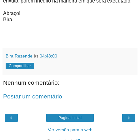
enxuto, porém inédito na maneira em que será executado.
Abraço!
Bira.
Bira Rezende
às
04:48:00
Compartilhar
Nenhum comentário:
Postar um comentário
‹
›
Página inicial
Ver versão para a web