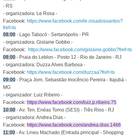
- RS
- organizadora:
Le Rosa -
Facebook:
https://www.facebook.com/le.rosadossantos?
fref=ts
08:00
- Lago Tabocó - Sertanópolis - PR
- organizadora: Gislaine Gobbo -
Facebook:
https://www.facebook.com/gislaine.gobbo?fref=ts
08:00
- Praia do Leblon - Posto 12 - Rio de Janeiro - RJ
- organizadora: Duzza Alves Barbosa -
Facebook:
https://www.facebook.com/duzzaa?fref=ts
09:00
- Praça Jorn. Sebastião Inocêncio Pereira - Itajubá -
MG
- organizador: Luiz Ribeiro -
Facebook:
https://www.facebook.com/luiz.p.ribeiro.75
10:00
- Av. Ten. Enéas Torno (SESI) - Três Rios - RJ
- organizadora: Andrea Dias -
Facebook:
https://www.facebook.com/andrea.dias.1466
11:00
- Av. Lineu Machado (Entrada principal - Shopping