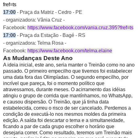
fref=ts
17:00
- Praça da Matriz - Cedro - PE
- organizadora: Vânia Cruz -
Facebook:
https://www.facebook.com/vania.cruz.395?fref=ts
17:00
- Praça da Estação - Bagé - RS
- organizadora: Telma Rosa -
Facebook:
https://www.facebook.com/telma.elaine
As Mudanças Deste Ano
A ideia inicial, este ano, seria manter o Treinão como no ano
passado. O primeiro empecilho que tivemos foi estabelecer
uma data fora das Olimpíadas. O segundo empecilho, por
incrível que pareça, foi o momento político que
atravessamos, durante meses. O acirramento das idéias
atingiu o grupo de corrida que mantínhamos, no WhatsApp,
e causou dispersão. O Treinão, que já tinha data
estabelecida, correu o risco de ser cancelado. Perdemos a
condição de executá-lo nos mesmos moldes da primeira
edição. A saída foi descartar o tema e a simultaneidade,
ficando a par de cada grupo escolher o horário que
desejaria correr. Como resultado, teremos um Treinão mais