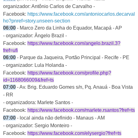
organizador: Antônio Carlos de Carvalho -
Facebook:
https://www.facebook.com/antoniocarlos.decarval
ho?pnref=story.unseen-section
06:00
- Marco Zero da Linha do Equador, Macapá - AP
- organizador: Ângelo Brazil -
Facebook:
https://www.facebook.com/angelo.brazil.3?
fref=ufi
06:00
- Parque da Jaqueira, Portão Principal - Recife - PE
- organizador: Lula Holanda -
Facebook:
https://www.facebook.com/profile.php?
id=1168066009&fref=ts
07:00
- Av. Brig. Eduardo Gomes s/n, Pq. Anauá - Boa Vista
- RR
- organizadora: Marlete Santos -
Facebook:
https://www.facebook.com/marlete.rsantos?fref=ts
07:00
- local ainda não definido - Manaus - AM
- organizador: Sergio Monteiro -
Facebook:
https://www.facebook.com/elysergio?fref=ts