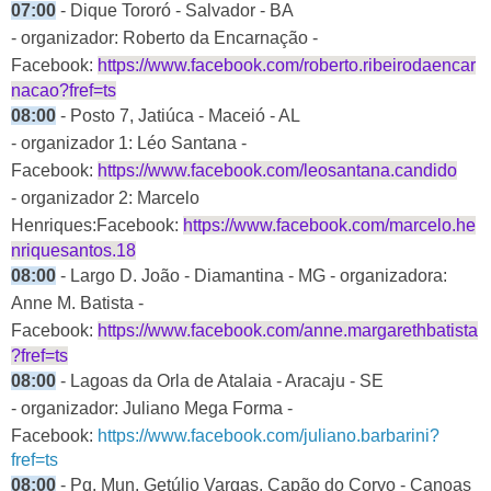
07:00
- Dique Tororó - Salvador - BA
- organizador: Roberto da Encarnação -
Facebook:
https://www.facebook.com/roberto.ribeirodaencar
nacao?fref=ts
08:00
- Posto 7, Jatiúca - Maceió - AL
- organizador 1: Léo Santana -
Facebook:
https://www.facebook.com/leosantana.candido
- organizador 2: Marcelo
Henriques:Facebook:
https://www.facebook.com/marcelo.he
nriquesantos.18
08:00
- Largo D. João - Diamantina - MG
- organizadora:
Anne M. Batista -
Facebook:
https://www.facebook.com/anne.margarethbatista
?fref=ts
08:00
- Lagoas da Orla de Atalaia - Aracaju - SE
- organizador: Juliano Mega Forma -
Facebook:
https://www.facebook.com/juliano.barbarini?
fref=ts
08:00
- Pq. Mun. Getúlio Vargas, Capão do Corvo - Canoas