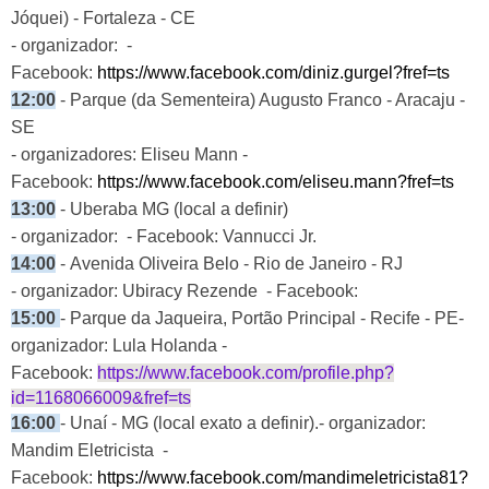
Jóquei) - Fortaleza - CE
- organizador: -
Facebook:
https://www.facebook.com/diniz.gurgel?fref=ts
12:00
- Parque (da Sementeira) Augusto Franco - Aracaju -
SE
- organizadores: Eliseu Mann -
Facebook:
https://www.facebook.com/eliseu.mann?fref=ts
13:00
- Uberaba MG (local a definir)
- organizador: - Facebook: Vannucci Jr.
14:00
-
Avenida Oliveira Belo - Rio de Janeiro - RJ
- organizador: Ubiracy Rezende - Facebook:
15:00
-
Parque da Jaqueira, Portão Principal - Recife - PE
-
organizador: Lula Holanda -
Facebook:
https://www.facebook.com/profile.php?
id=1168066009&fref=ts
16:00
- Unaí - MG (local exato a definir).
- organizador:
Mandim Eletricista -
Facebook:
https://www.facebook.com/mandimeletricista81?