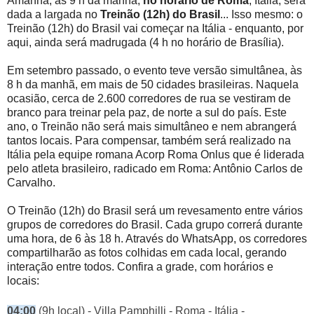
Amanhã, às 9 h da manhã,
no horário de Roma
, Itália, será
dada a largada no
Treinão (12h) do Brasil
... Isso mesmo: o
Treinão (12h) do Brasil vai começar na Itália - enquanto, por
aqui, ainda será madrugada (4 h no horário de Brasília).
Em setembro passado, o evento teve versão simultânea, às
8 h da manhã, em mais de 50 cidades brasileiras. Naquela
ocasião, cerca de 2.600 corredores de rua se vestiram de
branco para treinar pela paz, de norte a sul do país. Este
ano, o Treinão não será mais simultâneo e nem abrangerá
tantos locais. Para compensar, também será realizado na
Itália pela equipe romana Acorp Roma Onlus que é liderada
pelo atleta brasileiro, radicado em Roma: Antônio Carlos de
Carvalho.
O Treinão (12h) do Brasil será um revesamento entre vários
grupos de corredores do Brasil. Cada grupo correrá durante
uma hora, de 6 às 18 h. Através do WhatsApp, os corredores
compartilharão as fotos colhidas em cada local, gerando
interação entre todos. Confira a grade, com horários e
locais:
04:00
(9h local) - Villa Pamphilli - Roma - Itália
-