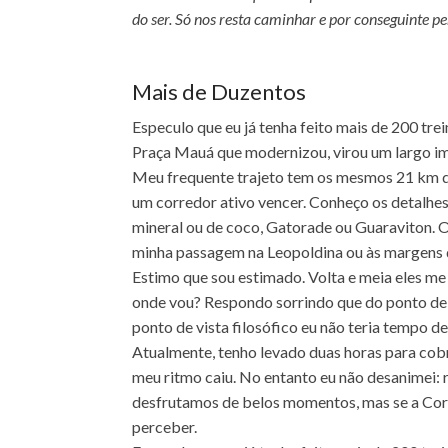
do ser. Só nos resta caminhar e por conseguinte pe
Mais de Duzentos
Especulo que eu já tenha feito mais de 200 trein
Praça Mauá que modernizou, virou um largo imp
Meu frequente trajeto tem os mesmos 21 km de
um corredor ativo vencer. Conheço os detalhes
mineral ou de coco, Gatorade ou Guaraviton. O
minha passagem na Leopoldina ou às margens d
Estimo que sou estimado. Volta e meia eles m
onde vou? Respondo sorrindo que do ponto de v
ponto de vista filosófico eu não teria tempo de 
Atualmente, tenho levado duas horas para cobri
meu ritmo caiu. No entanto eu não desanimei:
desfrutamos de belos momentos, mas se a Corr
perceber.