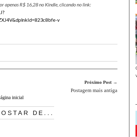
por apenas R$ 16,28 no Kindle, clicando no link:
J?
XJ4V&dplnkId=823c8bfe-v
Próximo Post →
Postagem mais antiga
ágina inicial
OSTAR DE...