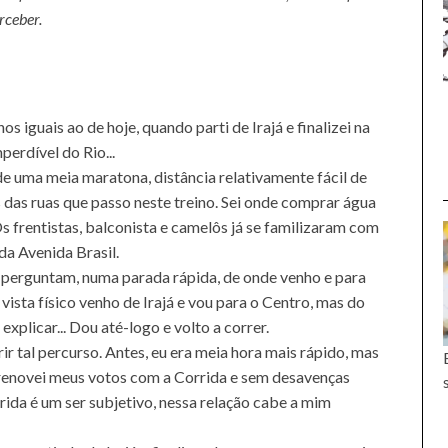
rceber.
os iguais ao de hoje, quando parti de Irajá e finalizei na
erdível do Rio...
 uma meia maratona, distância relativamente fácil de
 das ruas que passo neste treino. Sei onde comprar água
s frentistas, balconista e camelôs já se familizaram com
a Avenida Brasil.
e perguntam, numa parada rápida, de onde venho e para
ista físico venho de Irajá e vou para o Centro, mas do
explicar... Dou até-logo e volto a correr.
r tal percurso. Antes, eu era meia hora mais rápido, mas
 renovei meus votos com a Corrida e sem desavenças
ida é um ser subjetivo, nessa relação cabe a mim