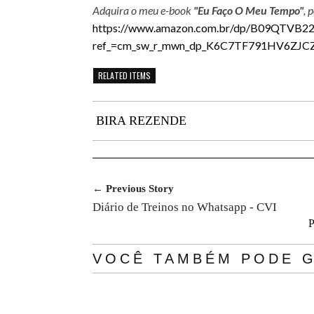
Adquira o meu e-book
"Eu Faço O Meu Tempo"
, 
https://www.amazon.com.br/dp/B09QTVB22
ref_=cm_sw_r_mwn_dp_K6C7TF791HV6ZJCZ
RELATED ITEMS
BIRA REZENDE
← Previous Story
Diário de Treinos no Whatsapp - CVI
P
VOCÊ TAMBÉM PODE G