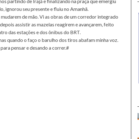
nos partindo de Irajá e finalizando na praça que emergiu
o, ignorou seu presente e fluiu no Amanhã.
as mudarem de mão. Vi as obras de um corredor integrado
depois assistir as mazelas reagirem e avançarem, feito
entro das estações e dos ônibus do BRT.
mas quando o faço o barulho dos tiros abafam minha voz.
para pensar e desando a correr.#