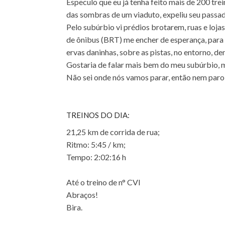
Especulo que eu já tenha feito mais de 200 trei
das sombras de um viaduto, expeliu seu passad
Pelo subúrbio vi prédios brotarem, ruas e loj
de ônibus (BRT) me encher de esperança, para 
ervas daninhas, sobre as pistas, no entorno, d
Gostaria de falar mais bem do meu subúrbio, 
Não sei onde nós vamos parar, então nem paro 
TREINOS DO DIA:
21,25 km de corrida de rua;
Ritmo: 5:45 / km;
Tempo: 2:02:16 h
Até o treino de n° CVI
Abraços!
Bira.