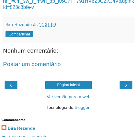
ref_=cm_sw_r_mwn_dp_K6C7TF791HV6ZJCZXJ4V&dplnk
Id=823c8bfe-v
Bira Rezende
às
14:31:00
Compartilhar
Nenhum comentário:
Postar um comentário
‹
›
Página inicial
Ver versão para a web
Tecnologia do
Blogger
.
Colaboradores
Bira Rezende
Ver meu perfil completo