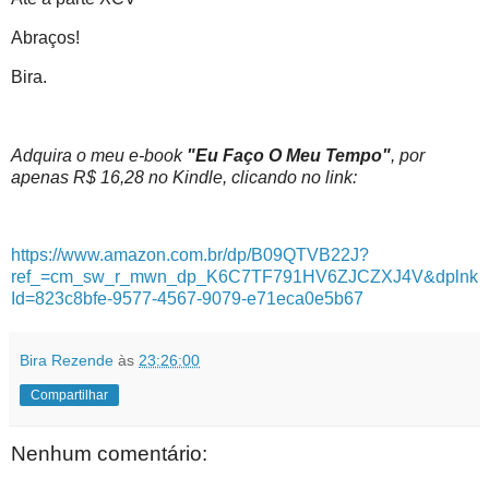
Abraços!
Bira.
Adquira o meu e-book
"Eu Faço O Meu Tempo"
, por
apenas R$ 16,28 no Kindle, clicando no link:
https://www.amazon.com.br/dp/B09QTVB22J?
ref_=cm_sw_r_mwn_dp_K6C7TF791HV6ZJCZXJ4V&dplnk
Id=823c8bfe-9577-4567-9079-e71eca0e5b67
Bira Rezende
às
23:26:00
Compartilhar
Nenhum comentário: