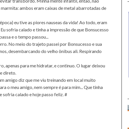
 evitar transbordo. Minha mente infantil, então, não
 a marmita: ambos eram caixas de metal abarrotadas de
poca) eu tive as piores nauseas da vida! Ao todo, eram
a. Eu sofria calado e tinha a impressão de que Bonsucesso
passa e o tempo passou...
terro. No meio do trajeto passei por Bonsucesso e sua
anos, desembarcando do velho ônibus ali. Respirando
o, apenas para me hidratar, e continuo. O lugar deixou
e direto.
 um amigo diz que me viu treinando em local muito
 para o meu amigo, nem sempre é para mim... Que tinha
sofria calado e hoje passo feliz. #