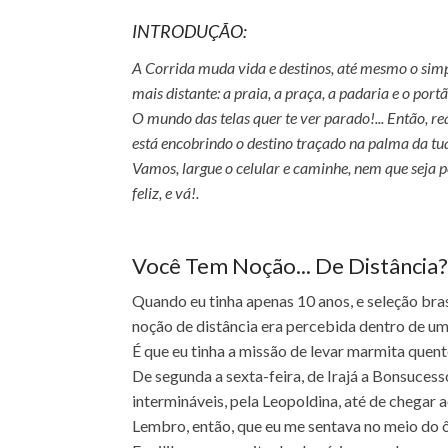
INTRODUÇÃO:
A Corrida muda vida e destinos, até mesmo o simp
mais distante: a praia, a praça, a padaria e o portão
O mundo das telas quer te ver parado!... Então, rea
está encobrindo o destino traçado na palma da tu
Vamos, largue o celular e caminhe, nem que seja po
feliz, e vá!.
Você Tem Noção... De Distância?
Quando eu tinha apenas 10 anos, e seleção bras
noção de distância era percebida dentro de um 
É que eu tinha a missão de levar marmita quent
De segunda a sexta-feira, de Irajá a Bonsuces
intermináveis, pela Leopoldina, até de chegar a
Lembro, então, que eu me sentava no meio do ô