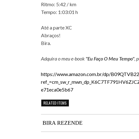
Ritmo: 5:42 / km
Tempo: 1:03:01 h
Até a parte XC
Abraços!
Bira.
Adquira o meu e-book
"Eu Faço O Meu Tempo"
, 
https://www.amazon.com.br/dp/B09QTVB22
ref_=cm_sw_r_mwn_dp_K6C7TF791HV6ZJCZ
e71eca0e5b67
RELATED ITEMS
BIRA REZENDE