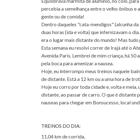
Equilibrava marmita de alumínio, no colo, para
percebia a semelhança entre o velho ônibus e
gente ou de comida!
Dentro daqueles "cata-mendigos" (alcunha da é
duas horas (ida e volta) que infernizavam o di
era o lugar mais distante do mundo! Mas tudo 
Esta semana eu resolvi correr de Irajá até o A
Avenida Paris. Lembrei de mim criança, há 50 
pela boca para amenizar a nausea.
Hoje, eu interrompo meus treinos naquele bairr
de distante. Está a 12 km ou a uma hora de trot
Hoje eu corro por toda cidade e, volta e meia,
distante, ao passar de carro. O que é distante
nauseas para chegar em Bonsucesso, local onde 
TREINOS DO DIA:
11,04 km de corrida,