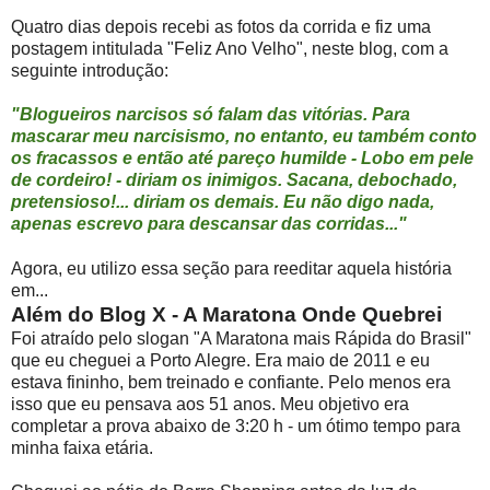
Quatro dias depois recebi as fotos da corrida e fiz uma
postagem intitulada "Feliz Ano Velho", neste blog, com a
seguinte introdução:
"Blogueiros narcisos só falam das vitórias. Para
mascarar meu narcisismo, no entanto, eu também conto
os fracassos e então até pareço humilde - Lobo em pele
de cordeiro! - diriam os inimigos. Sacana, debochado,
pretensioso!... diriam os demais. Eu não digo nada,
apenas escrevo para descansar das corridas..."
Agora, eu utilizo essa seção para reeditar aquela história
em...
Além do Blog X - A Maratona Onde Quebrei
Foi atraído pelo slogan "A Maratona mais Rápida do Brasil"
que eu cheguei a Porto Alegre. Era maio de 2011 e eu
estava fininho, bem treinado e confiante. Pelo menos era
isso que eu pensava aos 51 anos. Meu objetivo era
completar a prova abaixo de 3:20 h - um ótimo tempo para
minha faixa etária.