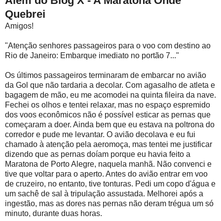
Além do Blog X - A Maratona Onde
Quebrei
Amigos!
"Atenção senhores passageiros para o voo com destino ao
Rio de Janeiro: Embarque imediato no portão 7..."
Os últimos passageiros terminaram de embarcar no avião
da Gol que não tardaria a decolar. Com agasalho de atleta e
bagagem de mão, eu me acomodei na quinta fileira da nave.
Fechei os olhos e tentei relaxar, mas no espaço espremido
dos voos econômicos não é possível esticar as pernas que
começaram a doer. Ainda bem que eu estava na poltrona do
corredor e pude me levantar. O avião decolava e eu fui
chamado à atenção pela aeromoça, mas tentei me justificar
dizendo que as pernas doíam porque eu havia feito a
Maratona de Porto Alegre, naquela manhã. Não convenci e
tive que voltar para o aperto. Antes do avião entrar em voo
de cruzeiro, no entanto, tive tonturas. Pedi um copo d'água e
um sachê de sal à tripulação assustada. Melhorei após a
ingestão, mas as dores nas pernas não deram trégua um só
minuto, durante duas horas.