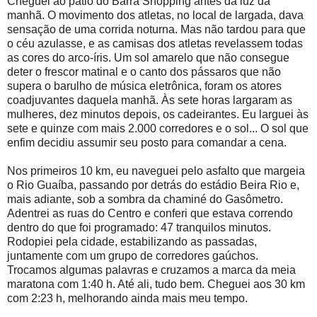
Cheguei ao pátio do Barra Shopping antes da luz da
manhã. O movimento dos atletas, no local de largada, dava
sensação de uma corrida noturna. Mas não tardou para que
o céu azulasse, e as camisas dos atletas revelassem todas
as cores do arco-íris. Um sol amarelo que não consegue
deter o frescor matinal e o canto dos pássaros que não
supera o barulho de música eletrônica, foram os atores
coadjuvantes daquela manhã. Às sete horas largaram as
mulheres, dez minutos depois, os cadeirantes. Eu larguei às
sete e quinze com mais 2.000 corredores e o sol... O sol que
enfim decidiu assumir seu posto para comandar a cena.
Nos primeiros 10 km, eu naveguei pelo asfalto que margeia
o Rio Guaíba, passando por detrás do estádio Beira Rio e,
mais adiante, sob a sombra da chaminé do Gasômetro.
Adentrei as ruas do Centro e conferi que estava correndo
dentro do que foi programado: 47 tranquilos minutos.
Rodopiei pela cidade, estabilizando as passadas,
juntamente com um grupo de corredores gaúchos.
Trocamos algumas palavras e cruzamos a marca da meia
maratona com 1:40 h. Até ali, tudo bem. Cheguei aos 30 km
com 2:23 h, melhorando ainda mais meu tempo.