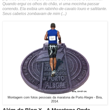
Quando ergui os olhos do chão, vi uma mocinha passar
correndo. Ela exibia um rabinho-de-cavalo louro e saltitante.
Seus cabelos zombavam de mim (...)
Montagem com fotos pessoais da maratona de Porto Alegre - Bira,
2014.