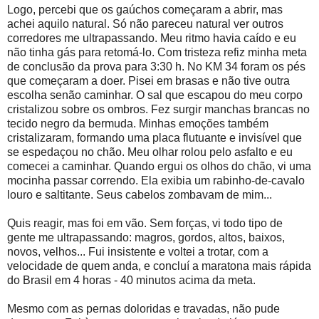
Logo, percebi que os gaúchos começaram a abrir, mas
achei aquilo natural. Só não pareceu natural ver outros
corredores me ultrapassando. Meu ritmo havia caído e eu
não tinha gás para retomá-lo. Com tristeza refiz minha meta
de conclusão da prova para 3:30 h. No KM 34 foram os pés
que começaram a doer. Pisei em brasas e não tive outra
escolha senão caminhar. O sal que escapou do meu corpo
cristalizou sobre os ombros. Fez surgir manchas brancas no
tecido negro da bermuda. Minhas emoções também
cristalizaram, formando uma placa flutuante e invisível que
se espedaçou no chão. Meu olhar rolou pelo asfalto e eu
comecei a caminhar. Quando ergui os olhos do chão, vi uma
mocinha passar correndo. Ela exibia um rabinho-de-cavalo
louro e saltitante. Seus cabelos zombavam de mim...
Quis reagir, mas foi em vão. Sem forças, vi todo tipo de
gente me ultrapassando: magros, gordos, altos, baixos,
novos, velhos... Fui insistente e voltei a trotar, com a
velocidade de quem anda, e concluí a maratona mais rápida
do Brasil em 4 horas - 40 minutos acima da meta.
Mesmo com as pernas doloridas e travadas, não pude