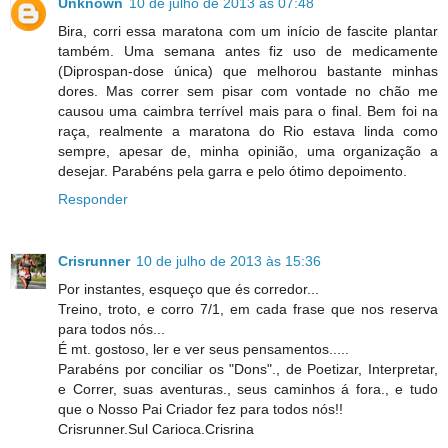
Unknown
10 de julho de 2013 às 07:48
Bira, corri essa maratona com um início de fascite plantar
também. Uma semana antes fiz uso de medicamente
(Diprospan-dose única) que melhorou bastante minhas
dores. Mas correr sem pisar com vontade no chão me
causou uma caimbra terrível mais para o final. Bem foi na
raça, realmente a maratona do Rio estava linda como
sempre, apesar de, minha opinião, uma organização a
desejar. Parabéns pela garra e pelo ótimo depoimento.
Responder
Crisrunner
10 de julho de 2013 às 15:36
Por instantes, esqueço que és corredor...
Treino, troto, e corro 7/1, em cada frase que nos reserva
para todos nós...
É mt. gostoso, ler e ver seus pensamentos.....
Parabéns por conciliar os "Dons"., de Poetizar, Interpretar,
e Correr, suas aventuras., seus caminhos á fora., e tudo
que o Nosso Pai Criador fez para todos nós!!
Crisrunner.Sul Carioca.Crisrina