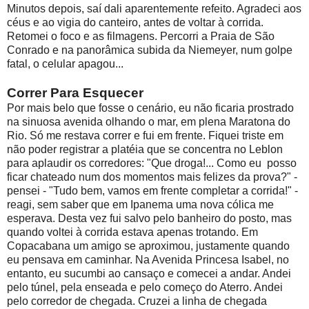
Minutos depois, saí dali aparentemente refeito. Agradeci aos
céus e ao vigia do canteiro, antes de voltar à corrida.
Retomei o foco e as filmagens. Percorri a Praia de São
Conrado e na panorâmica subida da Niemeyer, num golpe
fatal, o celular apagou...
Correr Para Esquecer
Por mais belo que fosse o cenário, eu não ficaria prostrado
na sinuosa avenida olhando o mar, em plena Maratona do
Rio. Só me restava correr e fui em frente. Fiquei triste em
não poder registrar a platéia que se concentra no Leblon
para aplaudir os corredores: "Que droga!... Como eu posso
ficar chateado num dos momentos mais felizes da prova?" -
pensei - "Tudo bem, vamos em frente completar a corrida!" -
reagi, sem saber que em Ipanema uma nova cólica me
esperava. Desta vez fui salvo pelo banheiro do posto, mas
quando voltei à corrida estava apenas trotando. Em
Copacabana um amigo se aproximou, justamente quando
eu pensava em caminhar. Na Avenida Princesa Isabel, no
entanto, eu sucumbi ao cansaço e comecei a andar. Andei
pelo túnel, pela enseada e pelo começo do Aterro. Andei
pelo corredor de chegada. Cruzei a linha de chegada