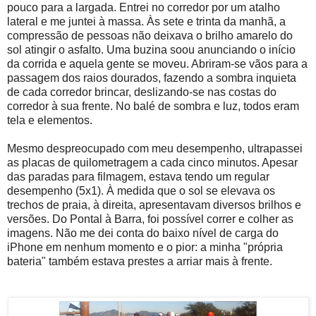
pouco para a largada. Entrei no corredor por um atalho
lateral e me juntei à massa. Às sete e trinta da manhã, a
compressão de pessoas não deixava o brilho amarelo do
sol atingir o asfalto. Uma buzina soou anunciando o início
da corrida e aquela gente se moveu. Abriram-se vãos para a
passagem dos raios dourados, fazendo a sombra inquieta
de cada corredor brincar, deslizando-se nas costas do
corredor à sua frente. No balé de sombra e luz, todos eram
tela e elementos.
Mesmo despreocupado com meu desempenho, ultrapassei
as placas de quilometragem a cada cinco minutos. Apesar
das paradas para filmagem, estava tendo um regular
desempenho (5x1). À medida que o sol se elevava os
trechos de praia, à direita, apresentavam diversos brilhos e
versões. Do Pontal à Barra, foi possível correr e colher as
imagens. Não me dei conta do baixo nível de carga do
iPhone em nenhum momento e o pior: a minha "própria
bateria" também estava prestes a arriar mais à frente.