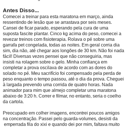
Antes Disso...
Comecei a treinar para esta maratona em março, ainda
ressentindo de lesão que se arrastava por seis meses.
Cansei de ficar parado, esperando pela cura de uma
suposta fascite plantar. Cinco kg acima do peso, comecei a
revezar treinos com fisioterapia. Rolava o pé sobre uma
garrafa pet congelada, todas as noites. Em geral corria dia
sim, dia não, até chegar aos longões de 30 km. Não foi nada
fácil! Diversas vezes pensei que não conseguiria, mas
insisti na rolagem sobre o gelo. Minha confiança em
completar a prova oscilava de acordo com as dores do
solado no pé. Meu sacrifício foi compensado pela perda de
peso enquanto o tempo passou, até o dia da prova. Cheguei
à largada prevendo uma corrida de quatro horas. Nada
animador para mim que almejo completar uma maratona
abaixo de 3:20 h. Correr e filmar, no entanto, seria o coelho
da cartola.
Preocupado em colher imagens, encontrei poucos amigos
na concentração. Passei pelo guarda-volumes, desisti da
emperrada fila do xixi e quando dei por mim, faltava muito