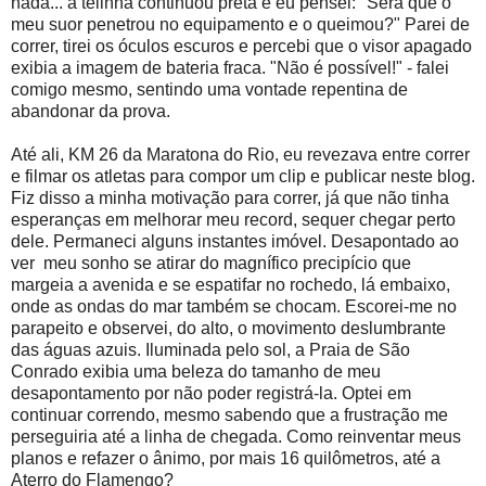
nada... a telinha continuou preta e eu pensei: "Será que o
meu suor penetrou no equipamento e o queimou?" Parei de
correr, tirei os óculos escuros e percebi que o visor apagado
exibia a imagem de bateria fraca. "Não é possível!" - falei
comigo mesmo, sentindo uma vontade repentina de
abandonar da prova.
Até ali, KM 26 da Maratona do Rio, eu revezava entre correr
e filmar os atletas para compor um clip e publicar neste blog.
Fiz disso a minha motivação para correr, já que não tinha
esperanças em melhorar meu record, sequer chegar perto
dele. Permaneci alguns instantes imóvel. Desapontado ao
ver meu sonho se atirar do magnífico precipício que
margeia a avenida e se espatifar no rochedo, lá embaixo,
onde as ondas do mar também se chocam. Escorei-me no
parapeito e observei, do alto, o movimento deslumbrante
das águas azuis. Iluminada pelo sol, a Praia de São
Conrado exibia uma beleza do tamanho de meu
desapontamento por não poder registrá-la. Optei em
continuar correndo, mesmo sabendo que a frustração me
perseguiria até a linha de chegada. Como reinventar meus
planos e refazer o ânimo, por mais 16 quilômetros, até a
Aterro do Flamengo?