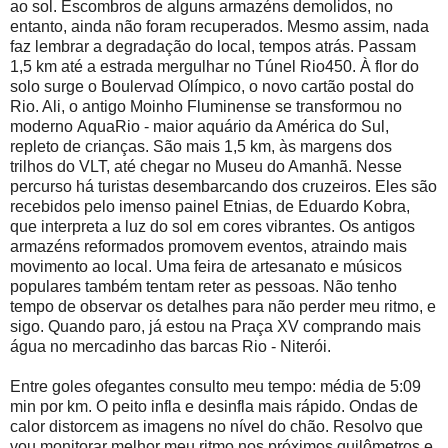
ao sol. Escombros de alguns armazéns demolidos, no
entanto, ainda não foram recuperados. Mesmo assim, nada
faz lembrar a degradação do local, tempos atrás. Passam
1,5 km até a estrada mergulhar no Túnel Rio450. À flor do
solo surge o Boulervad Olímpico, o novo cartão postal do
Rio. Ali, o antigo
Moinho Fluminense se transformou no
moderno
AquaRio - maior aquário da América do Sul,
repleto de crianças. São mais 1,5 km, às margens dos
trilhos do VLT, até chegar no Museu do Amanhã. Nesse
percurso há turistas desembarcando dos cruzeiros. Eles são
recebidos pelo imenso painel Etnias, de Eduardo Kobra,
que interpreta a luz do sol em cores vibrantes. Os antigos
armazéns reformados promovem eventos, atraindo mais
movimento ao local. Uma feira de artesanato e músicos
populares também tentam reter as pessoas. Não tenho
tempo de observar os detalhes para não perder meu ritmo, e
sigo. Quando paro, já estou na Praça XV comprando mais
água no mercadinho das barcas Rio - Niterói.
Entre goles ofegantes consulto meu tempo: média de 5:09
min por km. O peito infla e desinfla mais rápido. Ondas de
calor distorcem as imagens no nível do chão. Resolvo que
vou monitorar melhor meu ritmo nos próximos quilômetros e