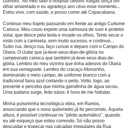
Dumont. Ao meu lado o hospital Getúlio Vargas lança um
olhar amarelado e eu agradeço aos céus esse momento...
Estou vivo, com saúde, e posso correr até Copacabana.
Continuo meu trajeto passando em frente ao antigo Curtume
Carioca. Meu couro expele uma salmoura de suor e protetor
solar, que desce pela testa e invade os olhos. Tento secar o
rosto com a camiseta, sem muito sucesso, e continuo..
.
Subo rua, desço rua, faço curvas e deparo com o Campo do
Olaria. O clube que já-teve-seus-dias-de-glória no
campeonato carioca
que também já-teve-seus-dias-de-
glória. Lembro do meu vizinho que tinha adesivo do Olaria
em sua
vemaguete
. Lembro do cracaço Afonsinho,
dominando o meio campo, de uniforme branco com a
tradicional faixa azul cortando o peito. Volto, logo, ao
presente e percebo que minha garrafinha de água secou.
Uma padaria surge, feito oásis: é hora de me hidratar.
Minha pulseirinha tecnológica vibra, em Ramos,
anunciando que o nono quilometro já foi percorrido. Àquela
altura, é possível continuar no "piloto automático", quando
eu até esqueço que estou correndo. Só não posso
descuidar e tropeçar nas calçadas irregulares da Rua