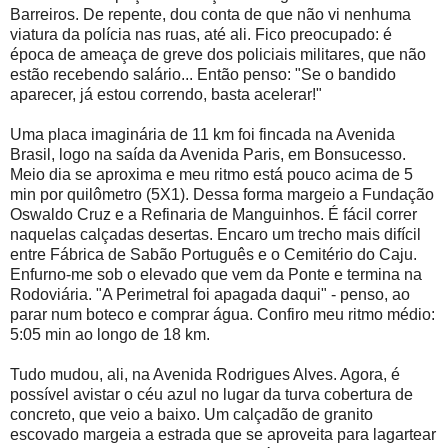
Barreiros. De repente, dou conta de que não vi nenhuma
viatura da polícia nas ruas, até ali. Fico preocupado: é
época de ameaça de greve dos policiais militares, que não
estão recebendo salário... Então penso: "Se o bandido
aparecer, já estou correndo, basta acelerar!"
Uma placa imaginária de 11 km foi fincada na Avenida
Brasil, logo na saída da Avenida Paris, em Bonsucesso.
Meio dia se aproxima e meu ritmo está pouco acima de 5
min por quilômetro (5X1). Dessa forma margeio a Fundação
Oswaldo Cruz e a Refinaria de Manguinhos. É fácil correr
naquelas calçadas desertas. Encaro um trecho mais difícil
entre Fábrica de Sabão Português e o Cemitério do Caju.
Enfurno-me sob o elevado que vem da Ponte e termina na
Rodoviária. "A Perimetral foi apagada daqui" - penso, ao
parar num boteco e comprar água. Confiro meu ritmo médio:
5:05 min ao longo de 18 km.
Tudo mudou, ali, na Avenida Rodrigues Alves. Agora, é
possível avistar o céu azul no lugar da turva cobertura de
concreto, que veio a baixo. Um calçadão de granito
escovado margeia a estrada que se aproveita para lagartear