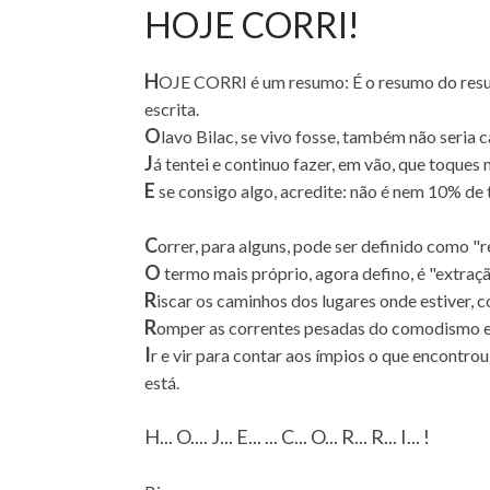
HOJE CORRI!
H
OJE CORRI é um resumo: É o resumo do resumo
escrita.
O
lavo Bilac, se vivo fosse, também não seria 
J
á tentei e continuo fazer, em vão, que toques
E
se consigo algo, acredite: não é nem 10% de 
C
orrer, para alguns, pode ser definido como "r
O
termo mais próprio, agora defino, é "extração
R
iscar os caminhos dos lugares onde estiver, 
R
omper as correntes pesadas do comodismo e 
I
r e vir para contar aos ímpios o que encontr
está.
H... O.... J... E... ... C... O... R... R... I... !