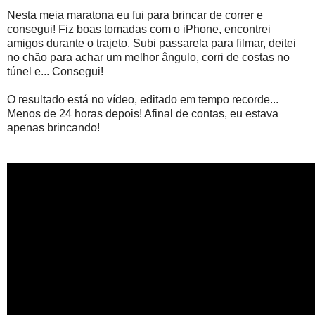
Nesta meia maratona eu fui para brincar de correr e
consegui! Fiz boas tomadas com o iPhone, encontrei
amigos durante o trajeto. Subi passarela para filmar, deitei
no chão para achar um melhor ângulo, corri de costas no
túnel e... Consegui!
O resultado está no vídeo, editado em tempo recorde...
Menos de 24 horas depois! Afinal de contas, eu estava
apenas brincando!