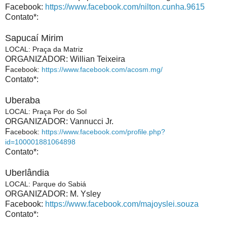
Facebook:
https://www.facebook.com/nilton.cunha.9615
Contato*:
Sapucaí Mirim
LOCAL
:
Praça da Matriz
ORGANIZADOR: Willian Teixeira
F
acebook:
https://www.facebook.com/acosm.mg/
Contato*:
Uberaba
LOCAL
:
Praça Por do Sol
ORGANIZADOR: Vannucci Jr.
F
acebook:
https://www.facebook.com/profile.php?
id=100001881064898
Contato*:
Uberlândia
LOCAL
:
Parque do Sabiá
ORGANIZADOR: M. Ysley
Facebook:
https://www.facebook.com/majoyslei.souza
Contato*: