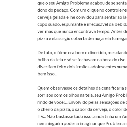
que o seu Amigo Problema acabou de se sentar.
dono do pedaço. Com um clique no controle re
cerveja gelada e lhe convidou para sentar ao 
copo suado, espumante e irrecusável da bebida.
ver, mas que nunca encontrava tempo. Antes d
pizza e ela surgiu coberta de muçarela fumegan
De fato, o filme era bom e divertido, mescland
brilho da tela e só se fechavam na hora do ris
divertiam feito dois irmãos adolescentes num
bem isso...
Quem observasse os detalhes da cena ficaria 
sorrisos com os olhos na tela, seu Amigo Prob
rindo de você!... Envolvido pelas sensações de
o cheiro da pizza, o sabor da cerveja, o colorid
TV... Não bastasse tudo isso, ainda tinha um 
nem ninguém poderia imaginar que Problema s