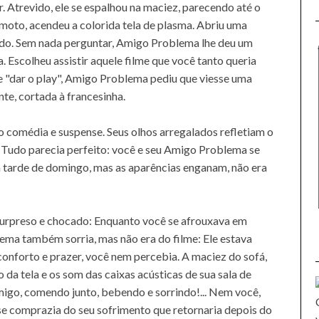
 Atrevido, ele se espalhou na maciez, parecendo até o
moto, acendeu a colorida tela de plasma. Abriu uma
lado. Sem nada perguntar, Amigo Problema lhe deu um
 Escolheu assistir aquele filme que você tanto queria
e "dar o play", Amigo Problema pediu que viesse uma
te, cortada à francesinha.
o comédia e suspense. Seus olhos arregalados refletiam o
o. Tudo parecia perfeito: você e seu Amigo Problema se
a tarde de domingo, mas as aparências enganam, não era
surpreso e chocado: Enquanto você se afrouxava em
lema também sorria, mas não era do filme: Ele estava
 conforto e prazer, você nem percebia. A maciez do sofá,
o da tela e os som das caixas acústicas de sua sala de
Amigo, comendo junto, bebendo e sorrindo!... Nem você,
e comprazia do seu sofrimento que retornaria depois do