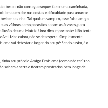
tá obeso e não consegue sequer fazer uma caminhada,
Problema tem dor nas costas e dificuldade para amarrar
 berber sozinho. Tal qual um vampiro, esse falso amigo
e suas vítimas como parasitos secam as árvores, para
 ilusão de uma Matrix. Uma dica importante: Não tente
ossível. Mas calma, não se desespere! Simplesmente
oblema vai detestar e largar do seu pé: Sendo assim, é o
, tinha seu próprio Amigo Problema (como não ter?) no
ão sobem a serra e ficaram prostrados bem longe de