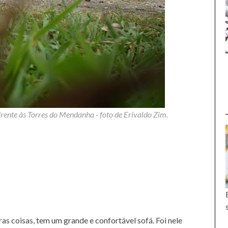
 frente às Torres do Mendanha - foto de Erivaldo Zim.
as coisas, tem um grande e confortável sofá. Foi nele