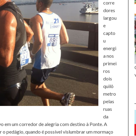
corre
dores
largou
e
capto
u
energi
a nos
primei
ros
dois
quilô
metro
pelas
ruas
da
ivo em um corredor de alegria com destino à Ponte. A
r o pedágio, quando é possível vislumbrar um mormaço