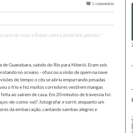
1 comentário
o peso do corpo e flutuar sobre a ponte feito gaivota..."
 de Guanabara, saindo do Rio para Niterói. Eram seis
brotando no oceano - ofuscou a visão de quem na nave
evisões do tempo o céu se abriu empurrando pesadas
vou o frio e fez muitos corredores vestirem mangas
 feita ao saírem de casa. Em 20 minutos de travessia foi
raços-de-como-vai?, fotografar e sorrir, enquanto um
dores da embarcação, cantando sambas alegres e