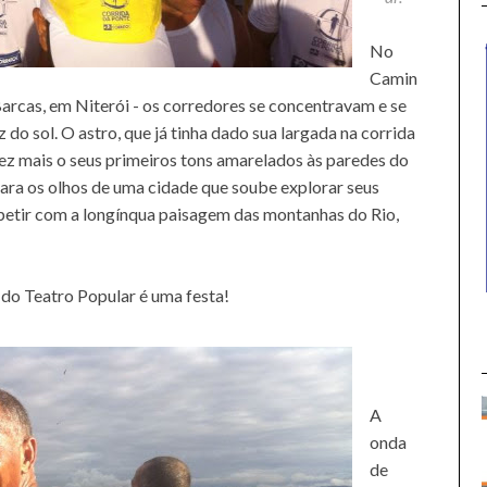
No
Camin
arcas, em Niterói - os corredores se concentravam e se
do sol. O astro, que já tinha dado sua largada na corrida
vez mais o seus primeiros tons amarelados às paredes do
para os olhos de uma cidade que soube explorar seus
petir com a longínqua paisagem das montanhas do Rio,
do Teatro Popular é uma festa!
A
onda
de