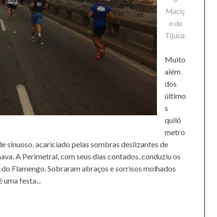
Maciç
o da
Tijuca.
Muito
além
dos
último
s
quilô
metro
de sinuoso, acariciado pelas sombras deslizantes de
ava. A Perimetral, com seus dias contados, conduziu os
o do Flamengo. Sobraram abraços e sorrisos molhados
 uma festa...