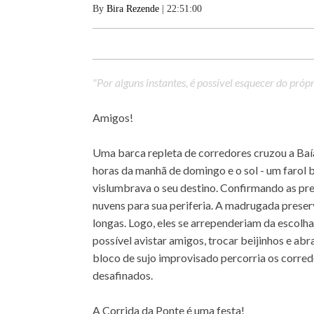
By
Bira Rezende
| 22:51:00
"Por alguns instantes, é possível esquecer do própri
Amigos!
Uma barca repleta de corredores cruzou a Baía
horas da manhã de domingo e o sol - um farol 
vislumbrava o seu destino. Confirmando as pr
nuvens para sua periferia. A madrugada preser
longas. Logo, eles se arrependeriam da escolha
possível avistar amigos, trocar beijinhos e ab
bloco de sujo improvisado percorria os corre
desafinados.
A Corrida da Ponte é uma festa!