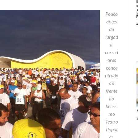
Pouco
antes
da
largad
a,
corred
ores
conce
ntrado
s à
frente
ao
belíssi
mo
Teatro
Popul
ar.