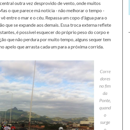
 central outra vez desprovido de vento, onde muitos
as o que parece má notícia - não melhorar o tempo -
e vê entre o mar e o céu. Repassa um copo d'água para o
o que se expande aos demais. Essa troca externa reflete
nstantes, é possível esquecer do próprio peso do corpo e
ação que não perdura por muito tempo, alguns sequer tem
rno apelo que arrasta cada um para a próxima corrida.
Corre
dores
no fim
da
Ponte,
quand
o
surge
o