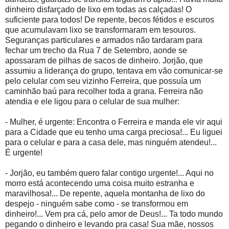
dinheiro disfarçado de lixo em todas as calçadas! O
suficiente para todos! De repente, becos fétidos e escuros
que acumulavam lixo se transformaram em tesouros.
Seguranças particulares e armados não tardaram para
fechar um trecho da Rua 7 de Setembro, aonde se
apossaram de pilhas de sacos de dinheiro. Jorjão, que
assumiu a liderança do grupo, tentava em vão comunicar-se
pelo celular com seu vizinho Ferreira, que possuía um
caminhão baú para recolher toda a grana. Ferreira não
atendia e ele ligou para o celular de sua mulher:
- Mulher, é urgente: Encontra o Ferreira e manda ele vir aqui
para a Cidade que eu tenho uma carga preciosa!... Eu liguei
para o celular e para a casa dele, mas ninguém atendeu!...
É urgente!
- Jorjão, eu também quero falar contigo urgente!... Aqui no
morro está acontecendo uma coisa muito estranha e
maravilhosa!... De repente, aquela montanha de lixo do
despejo - ninguém sabe como - se transformou em
dinheiro!... Vem pra cá, pelo amor de Deus!... Ta todo mundo
pegando o dinheiro e levando pra casa! Sua mãe, nossos