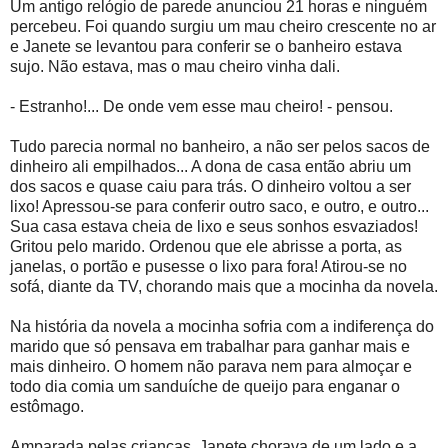
Um antigo relógio de parede anunciou 21 horas e ninguém
percebeu. Foi quando surgiu um mau cheiro crescente no ar
e Janete se levantou para conferir se o banheiro estava
sujo. Não estava, mas o mau cheiro vinha dali.
- Estranho!... De onde vem esse mau cheiro! - pensou.
Tudo parecia normal no banheiro, a não ser pelos sacos de
dinheiro ali empilhados... A dona de casa então abriu um
dos sacos e quase caiu para trás. O dinheiro voltou a ser
lixo! Apressou-se para conferir outro saco, e outro, e outro...
Sua casa estava cheia de lixo e seus sonhos esvaziados!
Gritou pelo marido. Ordenou que ele abrisse a porta, as
janelas, o portão e pusesse o lixo para fora! Atirou-se no
sofá, diante da TV, chorando mais que a mocinha da novela.
Na história da novela a mocinha sofria com a indiferença do
marido que só pensava em trabalhar para ganhar mais e
mais dinheiro. O homem não parava nem para almoçar e
todo dia comia um sanduíche de queijo para enganar o
estômago.
Amparada pelas crianças, Janete chorava de um lado e a