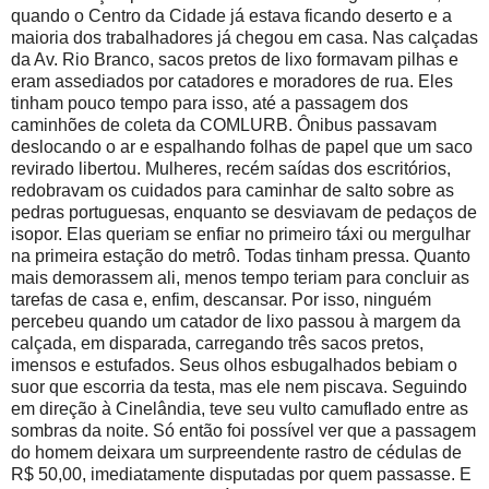
quando o Centro da Cidade já estava ficando deserto e a
maioria dos trabalhadores já chegou em casa. Nas calçadas
da Av. Rio Branco, sacos pretos de lixo formavam pilhas e
eram assediados por catadores e moradores de rua. Eles
tinham pouco tempo para isso, até a passagem dos
caminhões de coleta da COMLURB. Ônibus passavam
deslocando o ar e espalhando folhas de papel que um saco
revirado libertou. Mulheres, recém saídas dos escritórios,
redobravam os cuidados para caminhar de salto sobre as
pedras portuguesas, enquanto se desviavam de pedaços de
isopor. Elas queriam se enfiar no primeiro táxi ou mergulhar
na primeira estação do metrô. Todas tinham pressa. Quanto
mais demorassem ali, menos tempo teriam para concluir as
tarefas de casa e, enfim, descansar. Por isso, ninguém
percebeu quando um catador de lixo passou à margem da
calçada, em disparada, carregando três sacos pretos,
imensos e estufados. Seus olhos esbugalhados bebiam o
suor que escorria da testa, mas ele nem piscava. Seguindo
em direção à Cinelândia, teve seu vulto camuflado entre as
sombras da noite. Só então foi possível ver que a passagem
do homem deixara um surpreendente rastro de cédulas de
R$ 50,00, imediatamente disputadas por quem passasse. E