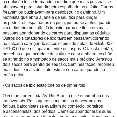
a confusão foi se formando à medida que mais pessoas se
abaixavam para catar dinheiro espalhado no asfalto. Carros
freavam ou buzinavam para desobstruir o caminho. Um
motorista que abriu a janela de seu táxi para xingar
os pedestres espalhados na pista, juntou-se a eles quando
viu o dinheiro no chão. O trânsito parou de fluir com mais
pessoas abandonando os carros para disputar as cédulas.
Outros dois catadores de lixo também passaram correndo
na calçada carregando sacos cheios de notas de R$50,00 e
R$100,00 que escapavam entre os rasgos. O taxista, então,
percebeu o que ocorria e desistiu de catar dinheiro no chão,
se atirando no amontoado de sacos mais próximo. Arrastou
dois sacos para dentro de seu táxi. Sem hesitação, recolheu
mais dois, e mais dois, até estufar seu carro, quando só
então gritou:
- Os sacos de lixo estão cheios de dinheiro!!!
O eco percorreu toda Av. Rio Branco e se embrenhou nas
transversais. Passageiros e motoristas desceram dos
ônibus, balconistas se evadiam do comércio, porteiros
e ascensoristas, dos prédios. Camelôs abandonaram suas
barracas, guardas de trânsito largaram o apito... Havia muito