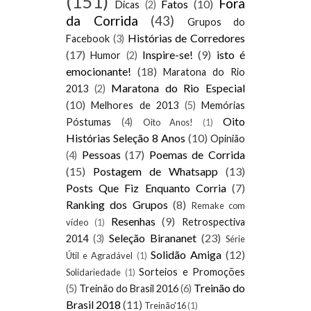
(151)
Fora
Fatos
(10)
Dicas
(2)
da Corrida
(43)
Grupos do
Histórias de Corredores
Facebook
(3)
(17)
Inspire-se!
(9)
isto é
Humor
(2)
emocionante!
(18)
Maratona do Rio
Maratona do Rio Especial
2013
(2)
(10)
Melhores de 2013
(5)
Memórias
Oito
Póstumas
(4)
Oito Anos!
(1)
Histórias Seleção 8 Anos
(10)
Opinião
Pessoas
(17)
Poemas de Corrida
(4)
(15)
Postagem de Whatsapp
(13)
Posts Que Fiz Enquanto Corria
(7)
Ranking dos Grupos
(8)
Remake com
Resenhas
(9)
Retrospectiva
vídeo
(1)
Seleção Birananet
(23)
2014
(3)
Série
Solidão Amiga
(12)
Útil e Agradável
(1)
Sorteios e Promoções
Solidariedade
(1)
Treinão do
(5)
Treinão do Brasil 2016
(6)
Brasil 2018
(11)
Treinão'16
(1)