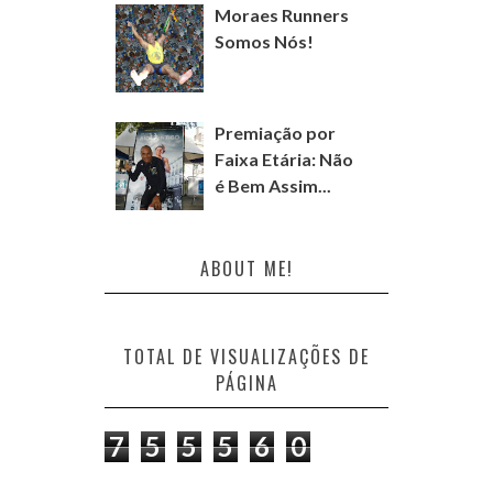
Moraes Runners
Somos Nós!
Premiação por
Faixa Etária: Não
é Bem Assim...
ABOUT ME!
TOTAL DE VISUALIZAÇÕES DE
PÁGINA
7
5
5
5
6
0