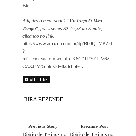
Bira.
Adquira o meu e-book
"Eu Faço O Meu
Tempo
", por apenas R$ 16,28 no Kindle,
clicando no link:_
https://www.amazon.com.br/dp/B09QTVB22J
?
ref_=cm_sw_r_mwn_dp_K6C7TF791HV6ZJ
CZXJ4V&dplnkId=823c8bfe-v
RELATED ITEMS
BIRA REZENDE
← Previous Story
Próximo Post →
Diário de Treinos no
Diário de Treinos no