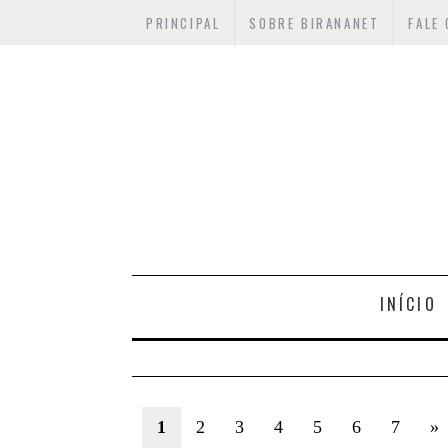
PRINCIPAL
SOBRE BIRANANET
FALE
INÍCIO
1
2
3
4
5
6
7
»