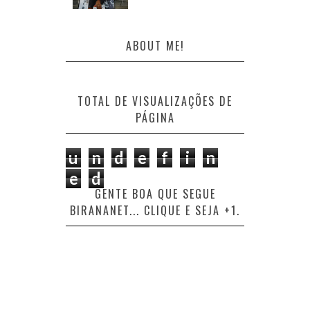
ABOUT ME!
TOTAL DE VISUALIZAÇÕES DE
PÁGINA
u
n
d
e
f
i
n
e
d
GENTE BOA QUE SEGUE
BIRANANET... CLIQUE E SEJA +1.