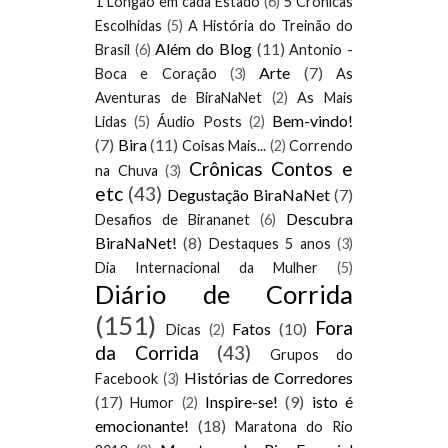
1 Longão em cada Estado
(6)
5 Crônicas
Escolhidas
(5)
A História do Treinão do
Além do Blog
(11)
Brasil
(6)
Antonio -
Arte
(7)
Boca e Coração
(3)
As
Aventuras de BiraNaNet
(2)
As Mais
Bem-vindo!
Lidas
(5)
Áudio Posts
(2)
(7)
Bira
(11)
Coisas Mais...
(2)
Correndo
Crônicas Contos e
na Chuva
(3)
etc
(43)
Degustação BiraNaNet
(7)
Descubra
Desafios de Birananet
(6)
BiraNaNet!
(8)
Destaques 5 anos
(3)
Dia Internacional da Mulher
(5)
Diário de Corrida
(151)
Fora
Fatos
(10)
Dicas
(2)
da Corrida
(43)
Grupos do
Histórias de Corredores
Facebook
(3)
(17)
Inspire-se!
(9)
isto é
Humor
(2)
emocionante!
(18)
Maratona do Rio