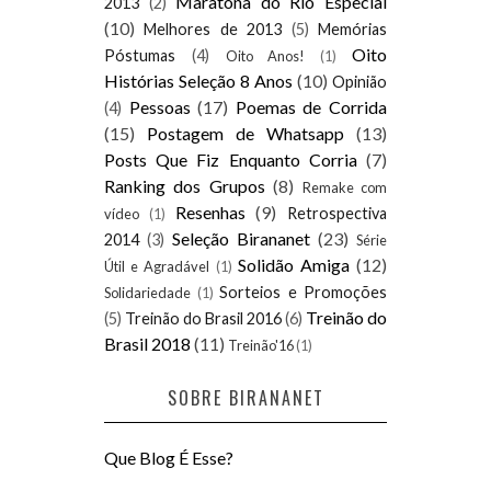
Maratona do Rio Especial
2013
(2)
(10)
Melhores de 2013
(5)
Memórias
Oito
Póstumas
(4)
Oito Anos!
(1)
Histórias Seleção 8 Anos
(10)
Opinião
Pessoas
(17)
Poemas de Corrida
(4)
(15)
Postagem de Whatsapp
(13)
Posts Que Fiz Enquanto Corria
(7)
Ranking dos Grupos
(8)
Remake com
Resenhas
(9)
Retrospectiva
vídeo
(1)
Seleção Birananet
(23)
2014
(3)
Série
Solidão Amiga
(12)
Útil e Agradável
(1)
Sorteios e Promoções
Solidariedade
(1)
Treinão do
(5)
Treinão do Brasil 2016
(6)
Brasil 2018
(11)
Treinão'16
(1)
SOBRE BIRANANET
Que Blog É Esse?