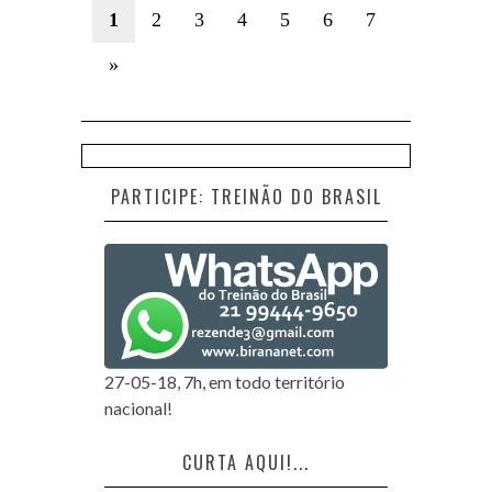
1
2
3
4
5
6
7
»
PARTICIPE: TREINÃO DO BRASIL
27-05-18, 7h, em todo território
nacional!
CURTA AQUI!...