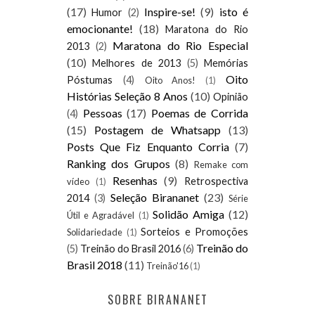
(17)
Inspire-se!
(9)
isto é
Humor
(2)
emocionante!
(18)
Maratona do Rio
Maratona do Rio Especial
2013
(2)
(10)
Melhores de 2013
(5)
Memórias
Oito
Póstumas
(4)
Oito Anos!
(1)
Histórias Seleção 8 Anos
(10)
Opinião
Pessoas
(17)
Poemas de Corrida
(4)
(15)
Postagem de Whatsapp
(13)
Posts Que Fiz Enquanto Corria
(7)
Ranking dos Grupos
(8)
Remake com
Resenhas
(9)
Retrospectiva
vídeo
(1)
Seleção Birananet
(23)
2014
(3)
Série
Solidão Amiga
(12)
Útil e Agradável
(1)
Sorteios e Promoções
Solidariedade
(1)
Treinão do
(5)
Treinão do Brasil 2016
(6)
Brasil 2018
(11)
Treinão'16
(1)
SOBRE BIRANANET