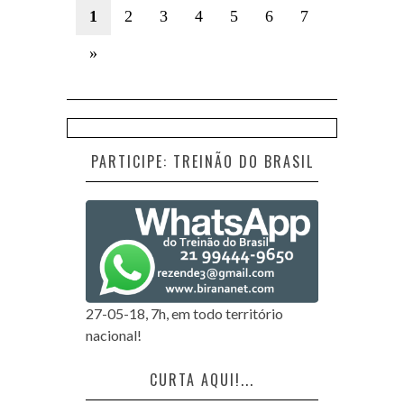
1
2
3
4
5
6
7
»
PARTICIPE: TREINÃO DO BRASIL
27-05-18, 7h, em todo território
nacional!
CURTA AQUI!...