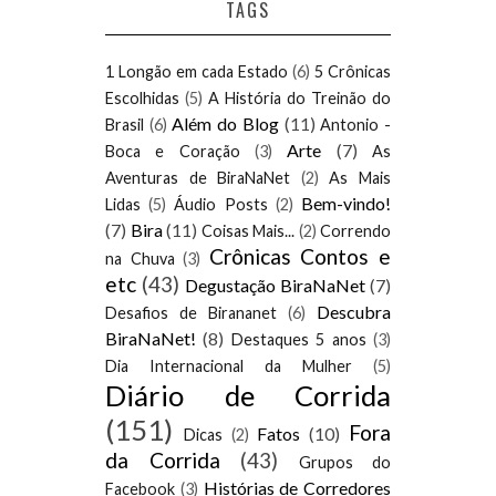
TAGS
1 Longão em cada Estado
(6)
5 Crônicas
Escolhidas
(5)
A História do Treinão do
Além do Blog
(11)
Brasil
(6)
Antonio -
Arte
(7)
Boca e Coração
(3)
As
Aventuras de BiraNaNet
(2)
As Mais
Bem-vindo!
Lidas
(5)
Áudio Posts
(2)
(7)
Bira
(11)
Coisas Mais...
(2)
Correndo
Crônicas Contos e
na Chuva
(3)
etc
(43)
Degustação BiraNaNet
(7)
Descubra
Desafios de Birananet
(6)
BiraNaNet!
(8)
Destaques 5 anos
(3)
Dia Internacional da Mulher
(5)
Diário de Corrida
(151)
Fora
Fatos
(10)
Dicas
(2)
da Corrida
(43)
Grupos do
Histórias de Corredores
Facebook
(3)