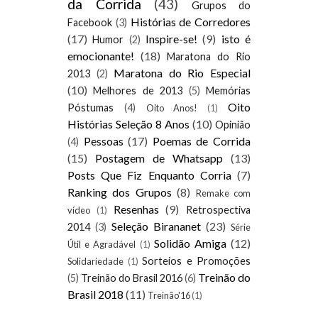
da Corrida
(43)
Grupos do
Histórias de Corredores
Facebook
(3)
(17)
Inspire-se!
(9)
isto é
Humor
(2)
emocionante!
(18)
Maratona do Rio
Maratona do Rio Especial
2013
(2)
(10)
Melhores de 2013
(5)
Memórias
Oito
Póstumas
(4)
Oito Anos!
(1)
Histórias Seleção 8 Anos
(10)
Opinião
Pessoas
(17)
Poemas de Corrida
(4)
(15)
Postagem de Whatsapp
(13)
Posts Que Fiz Enquanto Corria
(7)
Ranking dos Grupos
(8)
Remake com
Resenhas
(9)
Retrospectiva
vídeo
(1)
Seleção Birananet
(23)
2014
(3)
Série
Solidão Amiga
(12)
Útil e Agradável
(1)
Sorteios e Promoções
Solidariedade
(1)
Treinão do
(5)
Treinão do Brasil 2016
(6)
Brasil 2018
(11)
Treinão'16
(1)