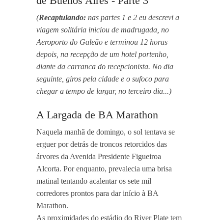
de Buenos Aires - Parte 3
(
Recaptulando:
nas partes 1 e 2 eu descrevi a
viagem solitária iniciou de madrugada, no
Aeroporto do Galeão e terminou 12 horas
depois, na recepção de um hotel portenho,
diante da carranca do recepcionista. No dia
seguinte, giros pela cidade e o sufoco para
chegar a tempo de largar, no terceiro dia...)
A Largada de BA Marathon
Naquela manhã de domingo, o sol tentava se
erguer por detrás de troncos retorcidos das
árvores da Avenida Presidente Figueiroa
Alcorta. Por enquanto, prevalecia uma brisa
matinal tentando acalentar os sete mil
corredores prontos para dar início à BA
Marathon.
As proximidades do estádio do River Plate tem