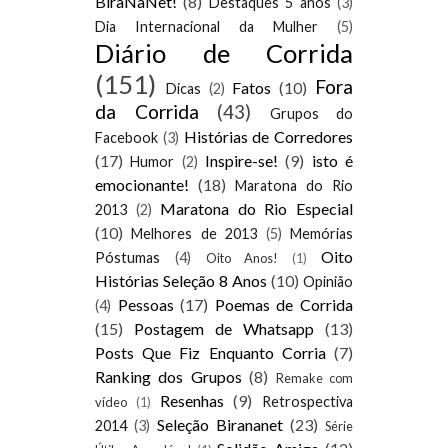
BiraNaNet!
(8)
Destaques 5 anos
(3)
Dia Internacional da Mulher
(5)
Diário de Corrida
(151)
Fora
Fatos
(10)
Dicas
(2)
da Corrida
(43)
Grupos do
Histórias de Corredores
Facebook
(3)
(17)
Inspire-se!
(9)
isto é
Humor
(2)
emocionante!
(18)
Maratona do Rio
Maratona do Rio Especial
2013
(2)
(10)
Melhores de 2013
(5)
Memórias
Oito
Póstumas
(4)
Oito Anos!
(1)
Histórias Seleção 8 Anos
(10)
Opinião
Pessoas
(17)
Poemas de Corrida
(4)
(15)
Postagem de Whatsapp
(13)
Posts Que Fiz Enquanto Corria
(7)
Ranking dos Grupos
(8)
Remake com
Resenhas
(9)
Retrospectiva
vídeo
(1)
Seleção Birananet
(23)
2014
(3)
Série